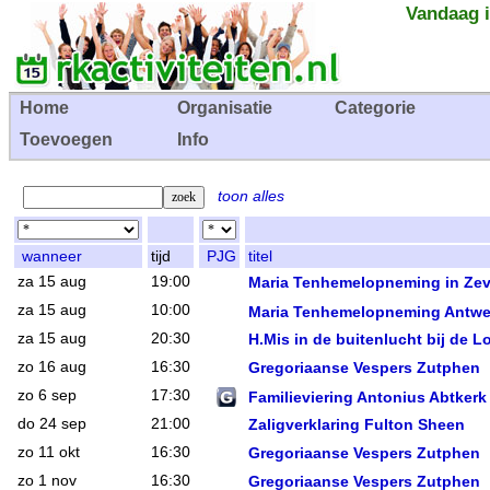
Vandaag i
Home
Organisatie
Categorie
Toevoegen
Info
toon alles
wanneer
tijd
PJG
titel
za 15 aug
19:00
Maria Tenhemelopneming in Ze
za 15 aug
10:00
Maria Tenhemelopneming Antw
za 15 aug
20:30
H.Mis in de buitenlucht bij de L
zo 16 aug
16:30
Gregoriaanse Vespers Zutphen
zo 6 sep
17:30
Familieviering Antonius Abtkerk
do 24 sep
21:00
Zaligverklaring Fulton Sheen
zo 11 okt
16:30
Gregoriaanse Vespers Zutphen
zo 1 nov
16:30
Gregoriaanse Vespers Zutphen