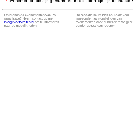
evenementen die zijn gemarkeerd met dit sterretje zijn de laatste
Ontbreken de evenementen van uw
De redactie houdt zich het recht voor
organisatie? Neem contact op met
ingezonden aankondigingen van
info@rkactiviteiten.nl
om te informeren
evenementen voor publicatie te weigere
naar de mogelijkheden!
zonder opgaaf van redenen.