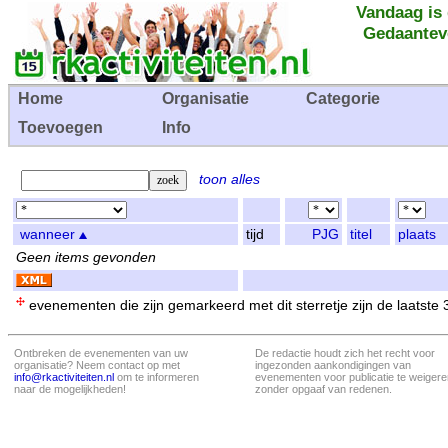
Vandaag is
Gedaantev
Home
Organisatie
Categorie
Toevoegen
Info
toon alles
wanneer
tijd
PJG
titel
plaats
Geen items gevonden
evenementen die zijn gemarkeerd met dit sterretje zijn de laatste
Ontbreken de evenementen van uw
De redactie houdt zich het recht voor
organisatie? Neem contact op met
ingezonden aankondigingen van
info@rkactiviteiten.nl
om te informeren
evenementen voor publicatie te weigere
naar de mogelijkheden!
zonder opgaaf van redenen.