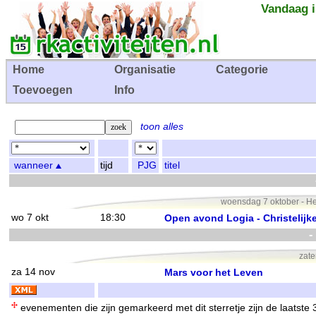
Vandaag i
Home
Organisatie
Categorie
Toevoegen
Info
toon alles
wanneer
tijd
PJG
titel
woensdag 7 oktober - H
wo 7 okt
18:30
Open avond Logia - Christelijk
-
zat
za 14 nov
Mars voor het Leven
evenementen die zijn gemarkeerd met dit sterretje zijn de laatste