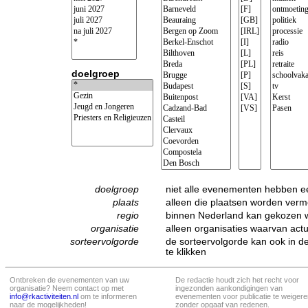
doelgroep
doelgroep
niet alle evenementen hebben e
plaats
alleen die plaatsen worden verm
regio
binnen Nederland kan gekozen wor
organisatie
alleen organisaties waarvan ac
sorteervolgorde
de sorteervolgorde kan ook in de
te klikken
Ontbreken de evenementen van uw
De redactie houdt zich het recht voor
organisatie? Neem contact op met
ingezonden aankondigingen van
info@rkactiviteiten.nl
om te informeren
evenementen voor publicatie te weigere
naar de mogelijkheden!
zonder opgaaf van redenen.