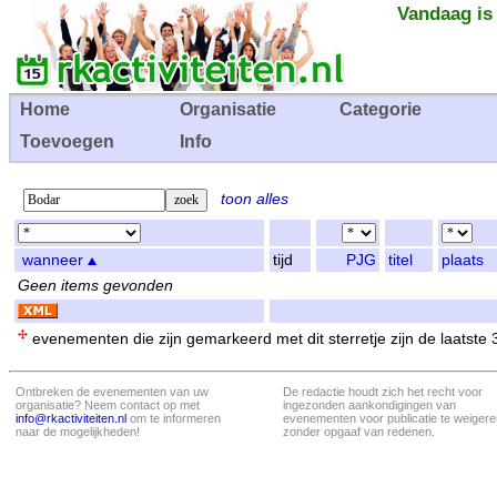
Vandaag is
Home
Organisatie
Categorie
Toevoegen
Info
toon alles
wanneer
tijd
PJG
titel
plaats
Geen items gevonden
evenementen die zijn gemarkeerd met dit sterretje zijn de laatste
Ontbreken de evenementen van uw
De redactie houdt zich het recht voor
organisatie? Neem contact op met
ingezonden aankondigingen van
info@rkactiviteiten.nl
om te informeren
evenementen voor publicatie te weigere
naar de mogelijkheden!
zonder opgaaf van redenen.