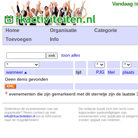
Vandaag is
Home
Organisatie
Categorie
Toevoegen
Info
toon alles
wanneer
tijd
PJG
titel
plaats
Geen items gevonden
evenementen die zijn gemarkeerd met dit sterretje zijn de laatste
Ontbreken de evenementen van uw
De redactie houdt zich het recht voor
organisatie? Neem contact op met
ingezonden aankondigingen van
info@rkactiviteiten.nl
om te informeren
evenementen voor publicatie te weigere
naar de mogelijkheden!
zonder opgaaf van redenen.