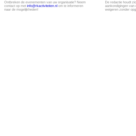
Ontbreken de evenementen van uw organisatie? Neem
De redactie houdt zi
contact op met
info@rkactiviteiten.nl
om te informeren
aankondigingen van 
naar de mogelijkheden!
weigeren zonder opg