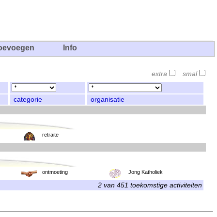
oevoegen
Info
extra
smal
categorie
organisatie
retraite
ontmoeting
Jong Katholiek
2 van 451 toekomstige activiteiten