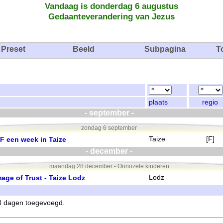
Vandaag is donderdag 6 augustus
Gedaanteverandering van Jezus
Preset
Beeld
Subpagina
T
plaats
regio
- september -
zondag 6 september
F een week in Taize
Taize
[F]
- december -
maandag 28 december - Onnozele kinderen
mage of Trust - Taize Lodz
Lodz
 3 dagen toegevoegd.