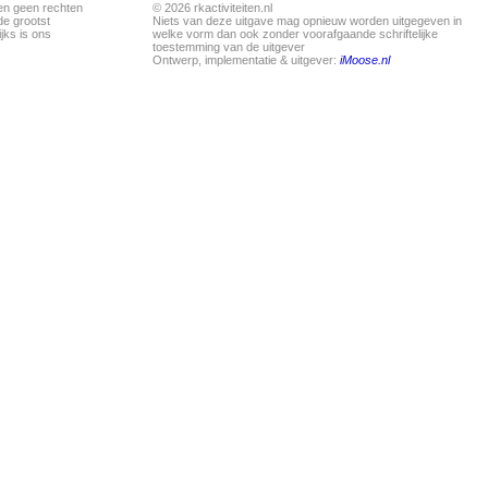
en geen rechten
© 2026 rkactiviteiten.nl
de grootst
Niets van deze uitgave mag opnieuw worden uitgegeven in
jks is ons
welke vorm dan ook zonder voorafgaande schriftelijke
toestemming van de uitgever
Ontwerp, implementatie & uitgever:
iMoose.nl