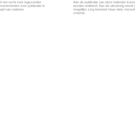
ch het recht voor ingezonden
Aan de publicatie van deze kalender kunn
evenementen voor publicatie te
worden ontleend. Aan de uitvoering wordt 
aaf van redenen.
mogelijke zorg besteed maar niets menseli
vreemd.