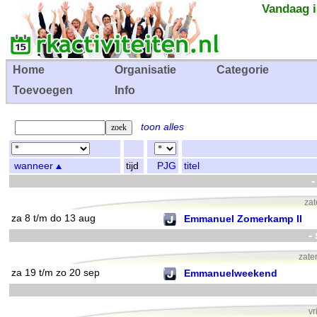
Vandaag i
Home
Organisatie
Categorie
Toevoegen
Info
toon alles
wanneer
tijd
PJG
titel
-
zat
za 8 t/m do 13 aug
Emmanuel Zomerkamp II
-
zate
za 19 t/m zo 20 sep
Emmanuelweekend
vr