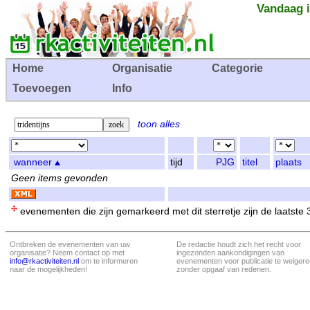
Vandaag i
Home
Organisatie
Categorie
Toevoegen
Info
toon alles
wanneer
tijd
PJG
titel
plaats
Geen items gevonden
evenementen die zijn gemarkeerd met dit sterretje zijn de laatste
Ontbreken de evenementen van uw
De redactie houdt zich het recht voor
organisatie? Neem contact op met
ingezonden aankondigingen van
info@rkactiviteiten.nl
om te informeren
evenementen voor publicatie te weigere
naar de mogelijkheden!
zonder opgaaf van redenen.