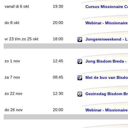
vanaf di 6 okt
19:30
Cursus Missionaire 
do 8 okt
20:00
Webinar - Missionaire
vr 23 t/m zo 25 okt
18:00
Jongerenweekend - Li
zo 1 nov
12:45
Jong Bisdom Breda -
za 7 nov
08:45
Met de bus van Bisd
zo 22 nov
12:30
Gezinsdag Bisdom B
do 26 nov
20:00
Webinar - Missionaire