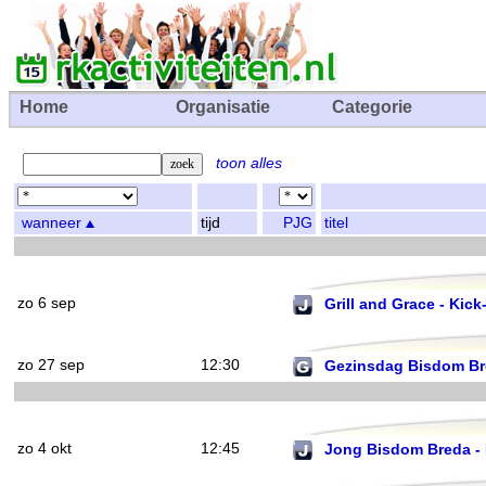
Home
Organisatie
Categorie
toon alles
wanneer
tijd
PJG
titel
zo 6 sep
Grill and Grace - Kic
zo 27 sep
12:30
Gezinsdag Bisdom B
zo 4 okt
12:45
Jong Bisdom Breda -