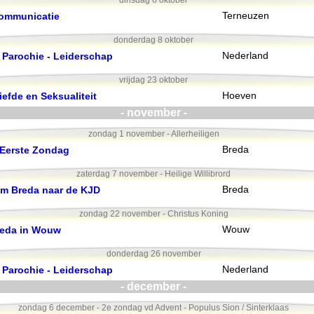
dinsdag 6 oktober
Communicatie
Terneuzen
donderdag 8 oktober
 Parochie - Leiderschap
Nederland
vrijdag 23 oktober
efde en Seksualiteit
Hoeven
- november -
zondag 1 november - Allerheiligen
 Eerste Zondag
Breda
zaterdag 7 november - Heilige Willibrord
om Breda naar de KJD
Breda
zondag 22 november - Christus Koning
reda in Wouw
Wouw
donderdag 26 november
 Parochie - Leiderschap
Nederland
- december -
zondag 6 december - 2e zondag vd Advent - Populus Sion / Sinterklaas