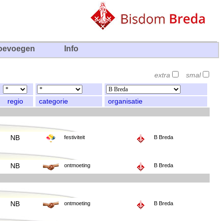
oevoegen
Info
extra
smal
regio
categorie
organisatie
NB
festiviteit
B Breda
NB
ontmoeting
B Breda
NB
ontmoeting
B Breda