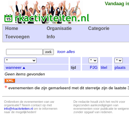
Vandaag is
Home
Organisatie
Categorie
Toevoegen
Info
toon alles
wanneer
tijd
PJG
titel
plaats
Geen items gevonden
evenementen die zijn gemarkeerd met dit sterretje zijn de laatste
Ontbreken de evenementen van uw
De redactie houdt zich het recht voor
organisatie? Neem contact op met
ingezonden aankondigingen van
info@rkactiviteiten.nl
om te informeren
evenementen voor publicatie te weigere
naar de mogelijkheden!
zonder opgaaf van redenen.