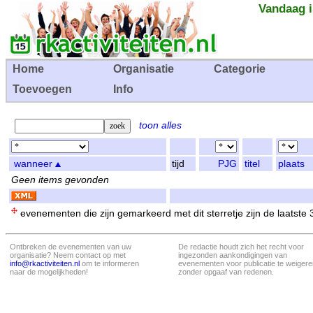
Vandaag i
Home
Organisatie
Categorie
Toevoegen
Info
toon alles
wanneer
tijd
PJG
titel
plaats
Geen items gevonden
evenementen die zijn gemarkeerd met dit sterretje zijn de laatste
Ontbreken de evenementen van uw
De redactie houdt zich het recht voor
organisatie? Neem contact op met
ingezonden aankondigingen van
info@rkactiviteiten.nl
om te informeren
evenementen voor publicatie te weigere
naar de mogelijkheden!
zonder opgaaf van redenen.