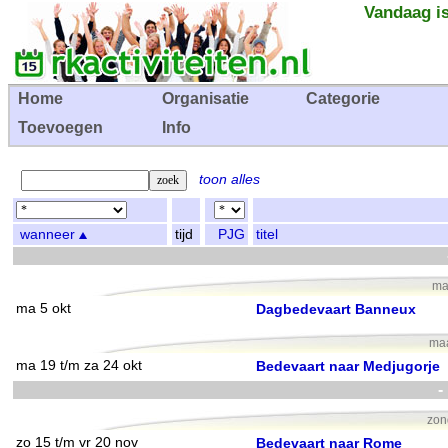
Vandaag is
Home
Organisatie
Categorie
Toevoegen
Info
toon alles
wanneer
tijd
PJG
titel
ma
ma 5 okt
Dagbedevaart Banneux
maa
ma 19 t/m za 24 okt
Bedevaart naar Medjugorje
-
zon
zo 15 t/m vr 20 nov
Bedevaart naar Rome