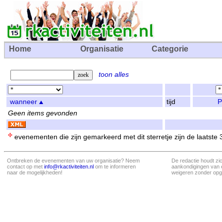
Home
Organisatie
Categorie
toon alles
wanneer
tijd
P
Geen items gevonden
evenementen die zijn gemarkeerd met dit sterretje zijn de laatste
Ontbreken de evenementen van uw organisatie? Neem
De redactie houdt zi
contact op met
info@rkactiviteiten.nl
om te informeren
aankondigingen van 
naar de mogelijkheden!
weigeren zonder opg