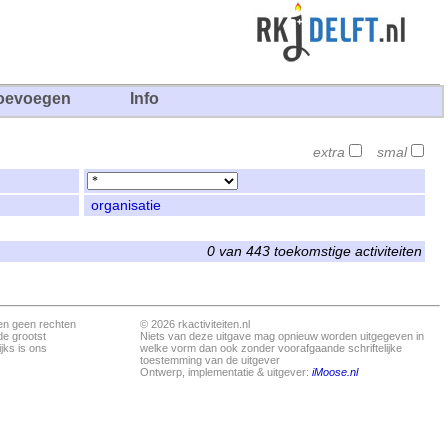
oevoegen
Info
extra
smal
organisatie
0 van 443 toekomstige activiteiten
en geen rechten
© 2026 rkactiviteiten.nl
de grootst
Niets van deze uitgave mag opnieuw worden uitgegeven in
jks is ons
welke vorm dan ook zonder voorafgaande schriftelijke
toestemming van de uitgever
Ontwerp, implementatie & uitgever:
iMoose.nl