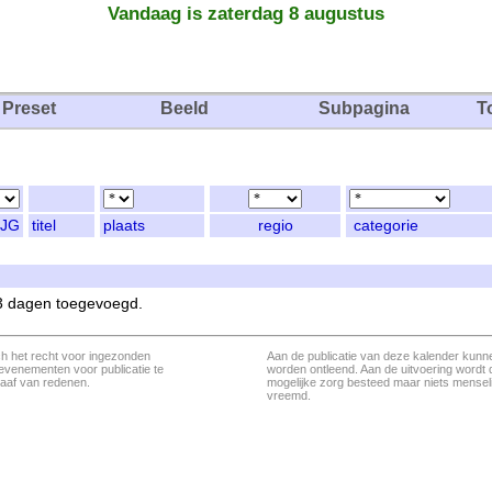
Vandaag is zaterdag 8 augustus
Preset
Beeld
Subpagina
T
JG
titel
plaats
regio
categorie
 3 dagen toegevoegd.
ch het recht voor ingezonden
Aan de publicatie van deze kalender kunn
evenementen voor publicatie te
worden ontleend. Aan de uitvoering wordt 
aaf van redenen.
mogelijke zorg besteed maar niets menseli
vreemd.