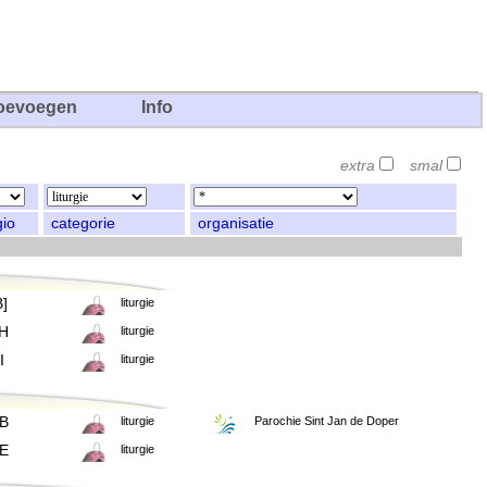
oevoegen
Info
extra
smal
gio
categorie
organisatie
B]
liturgie
H
liturgie
I
liturgie
B
liturgie
Parochie Sint Jan de Doper
E
liturgie