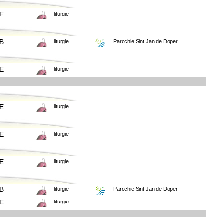
E
liturgie
B
liturgie
Parochie Sint Jan de Doper
E
liturgie
E
liturgie
E
liturgie
E
liturgie
B
liturgie
Parochie Sint Jan de Doper
E
liturgie