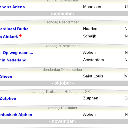
zondag 30 augustus
phons Ariens
Maarssen
U
- september -
zondag 6 september
kardinaal Burke
Haarlem
N
Schaijk
N
s Abtkerk
zondag 20 september
 Op weg naar ....
Alphen
N
P in Nederland
Amsterdam
N
donderdag 24 september
n Sheen
Saint Louis
[V
- oktober -
zondag 11 oktober - H. Johannes XXIII
 Zutphen
Zutphen
G
zondag 18 oktober
orduskerk Alphen
Alphen
N
- november -