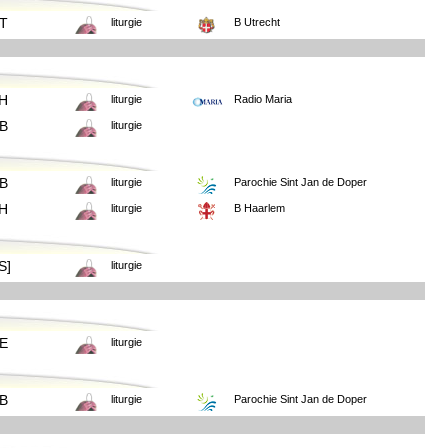
T
liturgie
B Utrecht
H
liturgie
Radio Maria
B
liturgie
B
liturgie
Parochie Sint Jan de Doper
H
liturgie
B Haarlem
S]
liturgie
E
liturgie
B
liturgie
Parochie Sint Jan de Doper