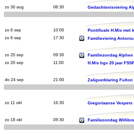
zo 30 aug
08:30
Gedachtenisviering Al
zo 6 sep
10:00
Pontificale H.Mis met 
zo 6 sep
17:30
Familieviering Antoniu
zo 20 sep
09:30
Familiezondag Alphen -
zo 20 sep
11:00
H.Mis bgv 20 jaar FSS
do 24 sep
21:00
Zaligverklaring Fulto
zo 11 okt
16:30
Gregoriaanse Vespers
zo 18 okt
09:30
Familiezondag Willibr