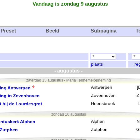
Vandaag is zondag 9 augustus
Preset
Beeld
Subpagina
T
plaats
re
- augustus -
zaterdag 15 augustus - Maria Tenhemelopneming
Antwerpen
[
ing Antwerpen
ing in Zevenhoven
Zevenhoven
Z
t bij de Lourdesgrot
Hoensbroek
L
zondag 16 augustus
orduskerk Alphen
Alphen
N
 Zutphen
Zutphen
G