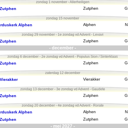
zondag 1 november - Allerheiligen
 Zutphen
Zutphen
G
zondag 15 november
orduskerk Alphen
Alphen
N
zondag 29 november - 1e zondag vd Advent - Levavi
 Zutphen
Zutphen
G
- december -
zondag 6 december - 2e zondag vd Advent - Populus Sion / Sinterklaas
 Zutphen
Zutphen
G
zaterdag 12 december
Vierakker
Vierakker
G
zondag 13 december - 3e zondag vd Advent - Gaudete
 Zutphen
Zutphen
G
zondag 20 december - 4e zondag vd Advent - Rorate
orduskerk Alphen
Alphen
N
 Zutphen
Zutphen
G
- mei 2027 -