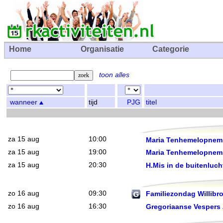
Home
Organisatie
Categorie
toon alles
wanneer
tijd
PJG
titel
za 15 aug
10:00
Maria Tenhemelopnem
za 15 aug
19:00
Maria Tenhemelopnem
za 15 aug
20:30
H.Mis in de buitenluch
zo 16 aug
09:30
Familiezondag Willibr
zo 16 aug
16:30
Gregoriaanse Vespers