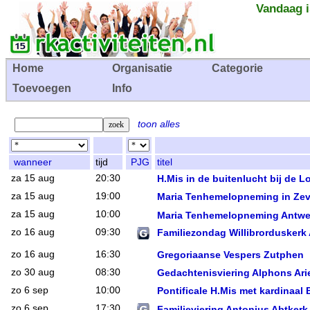
Vandaag i
Home
Organisatie
Categorie
Toevoegen
Info
toon alles
wanneer
tijd
PJG
titel
za 15 aug
20:30
H.Mis in de buitenlucht bij de L
za 15 aug
19:00
Maria Tenhemelopneming in Ze
za 15 aug
10:00
Maria Tenhemelopneming Antw
zo 16 aug
09:30
Familiezondag Willibrorduskerk
zo 16 aug
16:30
Gregoriaanse Vespers Zutphen
zo 30 aug
08:30
Gedachtenisviering Alphons Ari
zo 6 sep
10:00
Pontificale H.Mis met kardinaal 
zo 6 sep
17:30
Familieviering Antonius Abtkerk