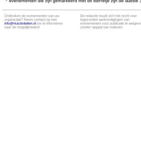
evenementen die zijn gemarkeerd met dit sterretje zijn de laatste
Ontbreken de evenementen van uw
De redactie houdt zich het recht voor
organisatie? Neem contact op met
ingezonden aankondigingen van
info@rkactiviteiten.nl
om te informeren
evenementen voor publicatie te weigere
naar de mogelijkheden!
zonder opgaaf van redenen.