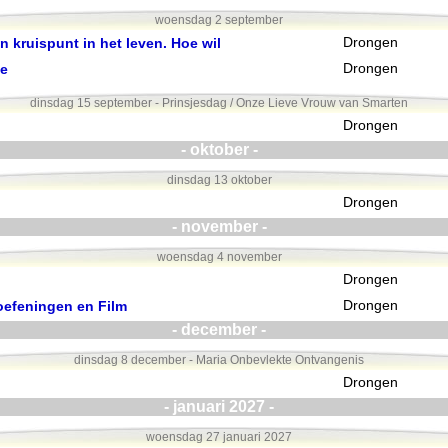
woensdag 2 september
 kruispunt in het leven. Hoe wil
Drongen
te
Drongen
dinsdag 15 september - Prinsjesdag / Onze Lieve Vrouw van Smarten
Drongen
- oktober -
dinsdag 13 oktober
Drongen
- november -
woensdag 4 november
Drongen
oefeningen en Film
Drongen
- december -
dinsdag 8 december - Maria Onbevlekte Ontvangenis
Drongen
- januari 2027 -
woensdag 27 januari 2027