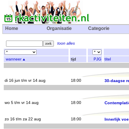
Home
Organisatie
Categorie
toon alles
wanneer
tijd
PJG
titel
di 16 jun t/m vr 14 aug
18:00
30-daagse re
wo 5 t/m vr 14 aug
18:00
Contemplatie
zo 16 t/m za 22 aug
18:00
Innerlijk voe