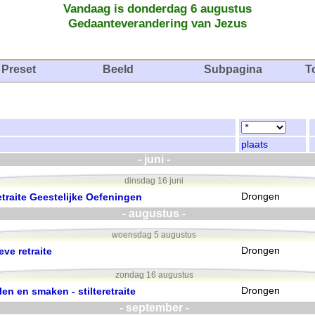
Vandaag is donderdag 6 augustus
Gedaanteverandering van Jezus
Preset
Beeld
Subpagina
T
plaats
- juni -
dinsdag 16 juni
traite Geestelijke Oefeningen
Drongen
- augustus -
woensdag 5 augustus
ve retraite
Drongen
zondag 16 augustus
len en smaken - stilteretraite
Drongen
- september -