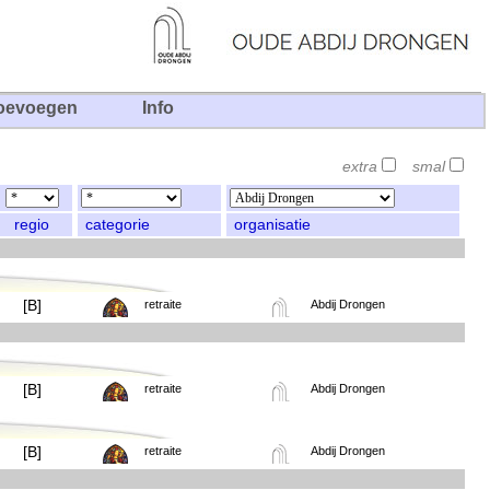
oevoegen
Info
extra
smal
regio
categorie
organisatie
[B]
retraite
Abdij Drongen
[B]
retraite
Abdij Drongen
[B]
retraite
Abdij Drongen