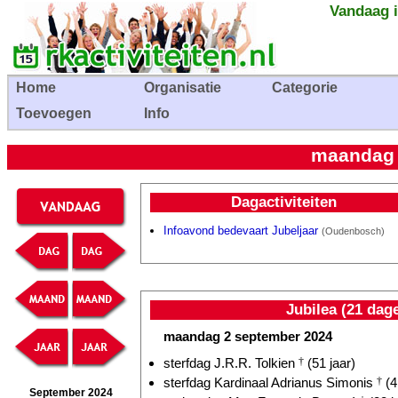
Vandaag i
Home
Organisatie
Categorie
Toevoegen
Info
maandag 
Dagactiviteiten
In­foavond bedevaart Jubeljaar
(Oudenbosch)
Jubilea (21 dag
maandag 2 september 2024
sterfdag J.R.R. Tolkien
†
(51 jaar)
sterfdag Kardinaal Adrianus Simonis
†
(4
September 2024