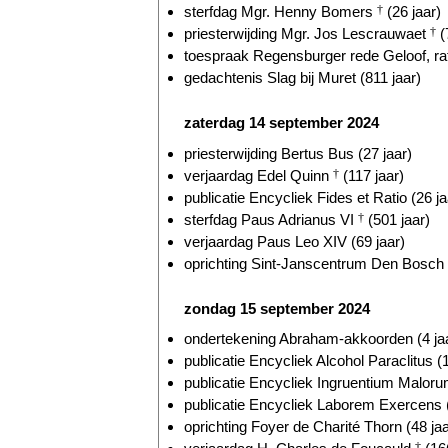
sterfdag Mgr. Henny Bomers
†
(26 jaar)
priesterwijding Mgr. Jos Lescrauwaet
†
(
toespraak Regensburger rede Geloof, ratio
gedachtenis Slag bij Muret (811 jaar)
zaterdag 14 september 2024
priesterwijding Bertus Bus (27 jaar)
verjaardag Edel Quinn
†
(117 jaar)
publicatie Encycliek Fides et Ratio (26 ja
sterfdag Paus Adrianus VI
†
(501 jaar)
verjaardag Paus Leo XIV (69 jaar)
oprichting Sint-Janscentrum Den Bosch (
zondag 15 september 2024
ondertekening Abraham-akkoorden (4 ja
publicatie Encycliek Alcohol Paraclitus (
publicatie Encycliek Ingruentium Malorum
publicatie Encycliek Laborem Exercens (
oprichting Foyer de Charité Thorn (48 jaa
†