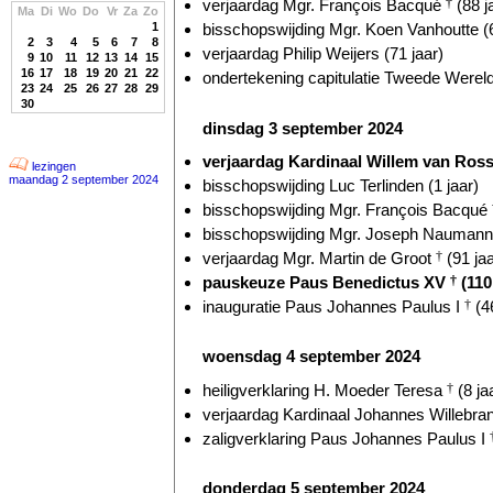
verjaardag Mgr. François Bacqué
†
(88 j
Ma
Di
Wo
Do
Vr
Za
Zo
1
bisschopswijding Mgr. Koen Vanhoutte (6
2
3
4
5
6
7
8
verjaardag Philip Weijers (71 jaar)
9
10
11
12
13
14
15
16
17
18
19
20
21
22
ondertekening capitulatie Tweede Wereld
23
24
25
26
27
28
29
30
dinsdag 3 september 2024
verjaardag Kardinaal Willem van Ro
lezingen
maandag 2 september 2024
bisschopswijding Luc Terlinden (1 jaar)
bisschopswijding Mgr. François Bacqué
bisschopswijding Mgr. Joseph Naumann 
verjaardag Mgr. Martin de Groot
†
(91 jaa
pauskeuze Paus Benedictus XV
†
(110
inauguratie Paus Johannes Paulus I
†
(46
woensdag 4 september 2024
heiligverklaring H. Moeder Teresa
†
(8 ja
verjaardag Kardinaal Johannes Willebr
zaligverklaring Paus Johannes Paulus I
donderdag 5 september 2024