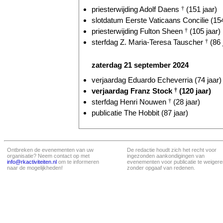
priesterwijding Adolf Daens
†
(151 jaar)
slotdatum Eerste Vaticaans Concilie (154
priesterwijding Fulton Sheen
†
(105 jaar)
sterfdag Z. Maria-Teresa Tauscher
†
(86 
zaterdag 21 september 2024
verjaardag Eduardo Echeverria (74 jaar)
verjaardag Franz Stock
†
(120 jaar)
sterfdag Henri Nouwen
†
(28 jaar)
publicatie The Hobbit (87 jaar)
Ontbreken de evenementen van uw
De redactie houdt zich het recht voor
organisatie? Neem contact op met
ingezonden aankondigingen van
info@rkactiviteiten.nl
om te informeren
evenementen voor publicatie te weigere
naar de mogelijkheden!
zonder opgaaf van redenen.