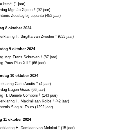
 Israël (1 jaar)
ardag Mgr. Jo Gijsen
†
(92 jaar)
tenis Zeeslag bij Lepanto (453 jaar)
ag 8 oktober 2024
verklaring H. Birgitta van Zweden
†
(633 jaar)
dag 9 oktober 2024
dag Mgr. Frans Schraven
†
(87 jaar)
dag Paus Pius XII
†
(66 jaar)
rdag 10 oktober 2024
erklaring Carlo Acutis
†
(4 jaar)
rdag Eugen Graas (66 jaar)
dag H. Daniele Comboni
†
(143 jaar)
verklaring H. Maximiliaan Kolbe
†
(42 jaar)
tenis Slag bij Tours (1292 jaar)
ag 11 oktober 2024
gverklaring H. Damiaan van Molokai
†
(15 jaar)