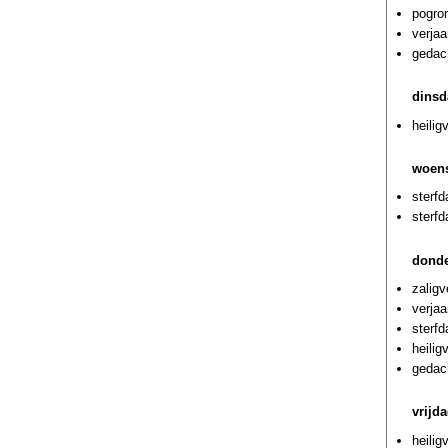
pogrom
verja
gedach
dinsd
heilig
woens
sterf
sterf
donde
zaligv
verjaa
sterf
heilig
gedach
vrijd
heili