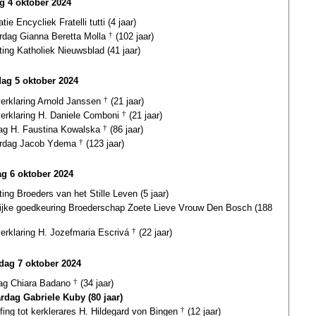
ag 4 oktober 2024
atie Encycliek Fratelli tutti (4 jaar)
ardag Gianna Beretta Molla
†
(102 jaar)
ting Katholiek Nieuwsblad (41 jaar)
dag 5 oktober 2024
verklaring Arnold Janssen
†
(21 jaar)
verklaring H. Daniele Comboni
†
(21 jaar)
dag H. Faustina Kowalska
†
(86 jaar)
ardag Jacob Ydema
†
(123 jaar)
g 6 oktober 2024
ting Broeders van het Stille Leven (5 jaar)
lijke goedkeuring Broederschap Zoete Lieve Vrouw Den Bosch (188
verklaring H. Jozefmaria Escrivá
†
(22 jaar)
ag 7 oktober 2024
dag Chiara Badano
†
(34 jaar)
ardag Gabriele Kuby (80 jaar)
fing tot kerklerares H. Hildegard von Bingen
†
(12 jaar)