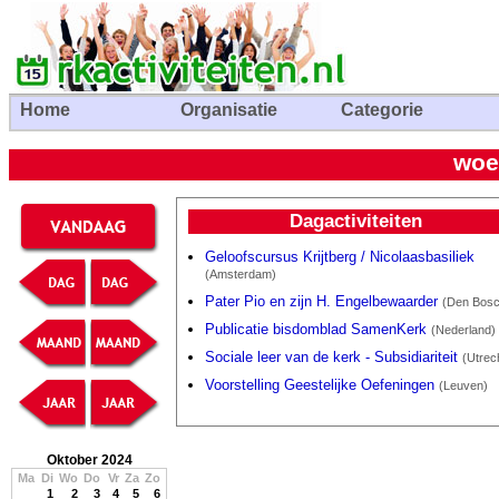
Home
Organisatie
Categorie
woe
Dagactiviteiten
Geloofscursus Krijtberg / Nicolaasbasiliek
(Amsterdam)
Pater Pio en zijn H. Engelbewaarder
(Den Bosc
Publicatie bisdomblad SamenKerk
(Nederland)
Sociale leer van de kerk - Subsidiariteit
(Utrec
Voorstelling Geestelijke Oefeningen
(Leuven)
Oktober 2024
Ma
Di
Wo
Do
Vr
Za
Zo
1
2
3
4
5
6