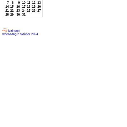
7
8
9
10
11
12
13
14
15
16
17
18
19
20
21
22
23
24
25
26
27
28
29
30
31
lezingen
woensdag 2 oktober 2024