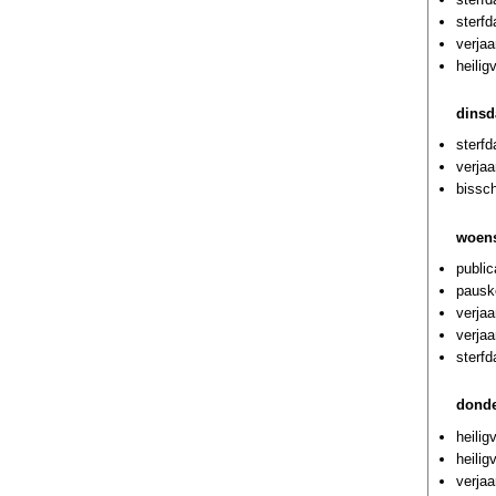
sterf
verjaa
heili
dinsd
sterf
verjaa
bissc
woens
public
pausk
verjaa
verjaa
sterf
donde
heilig
heilig
verjaa