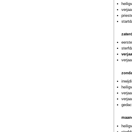
heilig
verjaa
priest
startd
zater
eerste
sterfd
verja
verjaa
zonda
inwijd
heili
verjaa
verja
gedac
maand
heilig
sterf