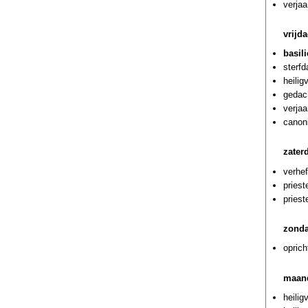
verja
vrijd
basil
sterf
heilig
gedach
verjaa
canoni
zater
verhef
priest
priest
zonda
oprich
maand
heilig