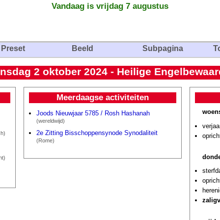
Vandaag is vrijdag 7 augustus
Preset
Beeld
Subpagina
T
nsdag 2 oktober 2024 - Heilige Engelbewaar
Meerdaagse activiteiten
woens
Joods Nieuwjaar 5785 / Rosh Hashanah
(wereldwijd)
verjaa
2e Zitting Bisschoppensynode Synodaliteit
h)
oprich
(Rome)
donde
ht)
sterf
oprich
hereni
zalig