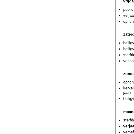
vrijd
public
verja
oprich
zater
heilig
heilig
sterf
verja
zonda
oprich
kerke
jaar)
heilig
maand
sterf
verja
verhef