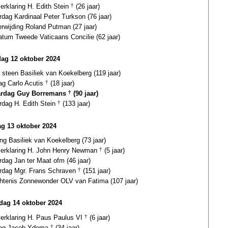
verklaring H. Edith Stein
†
(26 jaar)
rdag Kardinaal Peter Turkson (76 jaar)
erwijding Roland Putman (27 jaar)
atum Tweede Vaticaans Concilie (62 jaar)
dag 12 oktober 2024
 steen Basiliek van Koekelberg (119 jaar)
ag Carlo Acutis
†
(18 jaar)
ardag Guy Borremans
†
(90 jaar)
rdag H. Edith Stein
†
(133 jaar)
g 13 oktober 2024
ing Basiliek van Koekelberg (73 jaar)
gverklaring H. John Henry Newman
†
(5 jaar)
rdag Jan ter Maat ofm (46 jaar)
ardag Mgr. Frans Schraven
†
(151 jaar)
htenis Zonnewonder OLV van Fatima (107 jaar)
ag 14 oktober 2024
verklaring H. Paus Paulus VI
†
(6 jaar)
dag Jacob Ydema
†
(34 jaar)