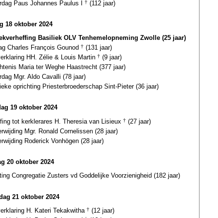
ardag Paus Johannes Paulus I
†
(112 jaar)
ag 18 oktober 2024
iekverheffing Basiliek OLV Tenhemelopneming Zwolle (25 jaar)
dag Charles François Gounod
†
(131 jaar)
verklaring HH. Zélie & Louis Martin
†
(9 jaar)
tenis Maria ter Weghe Haastrecht (377 jaar)
rdag Mgr. Aldo Cavalli (78 jaar)
eke oprichting Priesterbroederschap Sint-Pieter (36 jaar)
dag 19 oktober 2024
fing tot kerklerares H. Theresia van Lisieux
†
(27 jaar)
erwijding Mgr. Ronald Cornelissen (28 jaar)
erwijding Roderick Vonhögen (28 jaar)
g 20 oktober 2024
ting Congregatie Zusters vd Goddelijke Voorzienigheid (182 jaar)
ag 21 oktober 2024
verklaring H. Kateri Tekakwitha
†
(12 jaar)