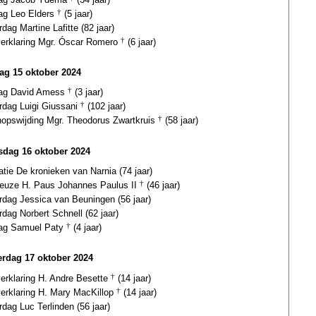
dag Leo Elders
†
(5 jaar)
rdag Martine Lafitte (82 jaar)
gverklaring Mgr. Óscar Romero
†
(6 jaar)
ag 15 oktober 2024
dag David Amess
†
(3 jaar)
rdag Luigi Giussani
†
(102 jaar)
hopswijding Mgr. Theodorus Zwartkruis
†
(58 jaar)
dag 16 oktober 2024
atie De kronieken van Narnia (74 jaar)
euze H. Paus Johannes Paulus II
†
(46 jaar)
rdag Jessica van Beuningen (56 jaar)
rdag Norbert Schnell (62 jaar)
dag Samuel Paty
†
(4 jaar)
rdag 17 oktober 2024
verklaring H. Andre Besette
†
(14 jaar)
verklaring H. Mary MacKillop
†
(14 jaar)
rdag Luc Terlinden (56 jaar)