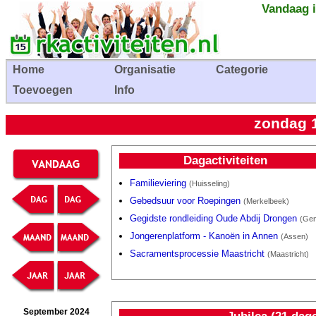
Vandaag i
Home
Organisatie
Categorie
Toevoegen
Info
zondag 
Dagactiviteiten
Familieviering
(Huisseling)
Gebedsuur voor Roepingen
(Merkelbeek)
Gegidste rondleiding Oude Abdij Drongen
(Gen
Jongerenplatform - Kanoën in Annen
(Assen)
Sacramentsprocessie Maastricht
(Maastricht)
September 2024
Jubilea (21 dag