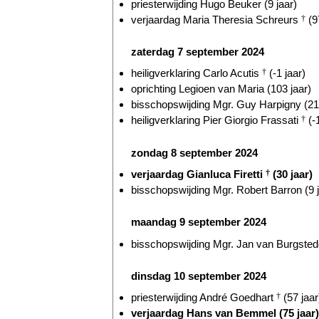
priesterwijding Hugo Beuker (9 jaar)
verjaardag Maria Theresia Schreurs
†
(9
zaterdag 7 september 2024
heiligverklaring Carlo Acutis
†
(-1 jaar)
oprichting Legioen van Maria (103 jaar)
bisschopswijding Mgr. Guy Harpigny (21 
heiligverklaring Pier Giorgio Frassati
†
(-1
zondag 8 september 2024
verjaardag Gianluca Firetti
†
(30 jaar)
bisschopswijding Mgr. Robert Barron (9 j
maandag 9 september 2024
bisschopswijding Mgr. Jan van Burgstede
dinsdag 10 september 2024
priesterwijding André Goedhart
†
(57 jaar
verjaardag Hans van Bemmel (75 jaar)