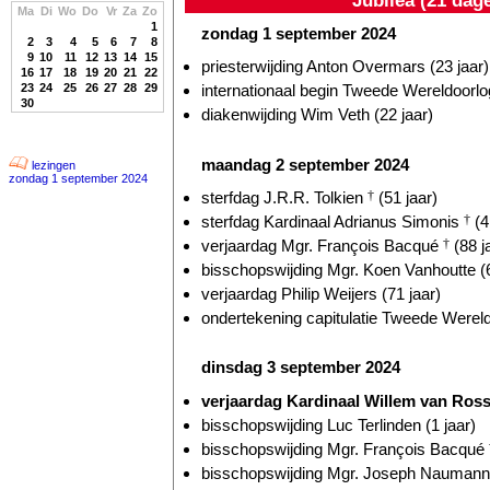
Ma
Di
Wo
Do
Vr
Za
Zo
1
zondag 1 september 2024
2
3
4
5
6
7
8
9
10
11
12
13
14
15
priesterwijding Anton Overmars (23 jaar)
16
17
18
19
20
21
22
23
24
25
26
27
28
29
internationaal begin Tweede Wereldoorlog
30
diakenwijding Wim Veth (22 jaar)
maandag 2 september 2024
lezingen
zondag 1 september 2024
sterfdag J.R.R. Tolkien
†
(51 jaar)
sterfdag Kardinaal Adrianus Simonis
†
(4
verjaardag Mgr. François Bacqué
†
(88 j
bisschopswijding Mgr. Koen Vanhoutte (6
verjaardag Philip Weijers (71 jaar)
ondertekening capitulatie Tweede Wereld
dinsdag 3 september 2024
verjaardag Kardinaal Willem van Ro
bisschopswijding Luc Terlinden (1 jaar)
bisschopswijding Mgr. François Bacqué
bisschopswijding Mgr. Joseph Naumann 