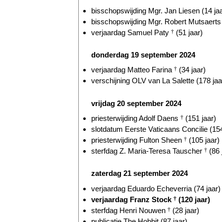
bisschopswijding Mgr. Jan Liesen (14 jaa
bisschopswijding Mgr. Robert Mutsaerts 
verjaardag Samuel Paty
†
(51 jaar)
donderdag 19 september 2024
verjaardag Matteo Farina
†
(34 jaar)
verschijning OLV van La Salette (178 jaa
vrijdag 20 september 2024
priesterwijding Adolf Daens
†
(151 jaar)
slotdatum Eerste Vaticaans Concilie (154
priesterwijding Fulton Sheen
†
(105 jaar)
sterfdag Z. Maria-Teresa Tauscher
†
(86 
zaterdag 21 september 2024
verjaardag Eduardo Echeverria (74 jaar)
verjaardag Franz Stock
†
(120 jaar)
sterfdag Henri Nouwen
†
(28 jaar)
publicatie The Hobbit (87 jaar)