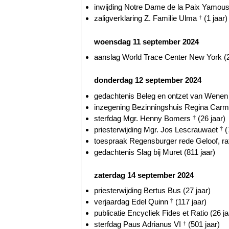
inwijding Notre Dame de la Paix Yamous
zaligverklaring Z. Familie Ulma
†
(1 jaar)
woensdag 11 september 2024
aanslag World Trace Center New York (2
donderdag 12 september 2024
gedachtenis Beleg en ontzet van Wenen 
inzegening Bezinningshuis Regina Carmel
sterfdag Mgr. Henny Bomers
†
(26 jaar)
priesterwijding Mgr. Jos Lescrauwaet
†
(
toespraak Regensburger rede Geloof, ratio
gedachtenis Slag bij Muret (811 jaar)
zaterdag 14 september 2024
priesterwijding Bertus Bus (27 jaar)
verjaardag Edel Quinn
†
(117 jaar)
publicatie Encycliek Fides et Ratio (26 ja
sterfdag Paus Adrianus VI
†
(501 jaar)