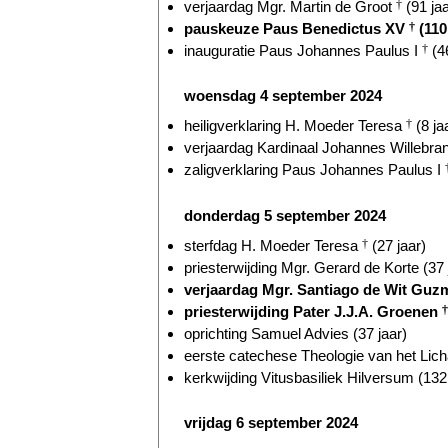
verjaardag Mgr. Martin de Groot
†
(91 jaa
pauskeuze Paus Benedictus XV
†
(110
inauguratie Paus Johannes Paulus I
†
(46
woensdag 4 september 2024
heiligverklaring H. Moeder Teresa
†
(8 ja
verjaardag Kardinaal Johannes Willebr
zaligverklaring Paus Johannes Paulus I
donderdag 5 september 2024
sterfdag H. Moeder Teresa
†
(27 jaar)
priesterwijding Mgr. Gerard de Korte (37 
verjaardag Mgr. Santiago de Wit Guzm
priesterwijding Pater J.J.A. Groenen
†
oprichting Samuel Advies (37 jaar)
eerste catechese Theologie van het Lich
kerkwijding Vitusbasiliek Hilversum (132 
vrijdag 6 september 2024