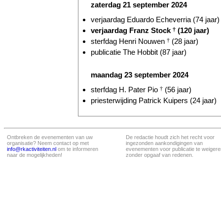
zaterdag 21 september 2024
verjaardag Eduardo Echeverria (74 jaar)
verjaardag Franz Stock
†
(120 jaar)
sterfdag Henri Nouwen
†
(28 jaar)
publicatie The Hobbit (87 jaar)
maandag 23 september 2024
sterfdag H. Pater Pio
†
(56 jaar)
priesterwijding Patrick Kuipers (24 jaar)
Ontbreken de evenementen van uw
De redactie houdt zich het recht voor
organisatie? Neem contact op met
ingezonden aankondigingen van
info@rkactiviteiten.nl
om te informeren
evenementen voor publicatie te weigere
naar de mogelijkheden!
zonder opgaaf van redenen.