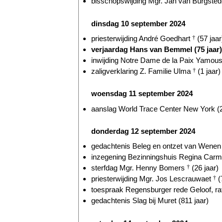
bisschopswijding Mgr. Jan van Burgstede
dinsdag 10 september 2024
priesterwijding André Goedhart
†
(57 jaar
verjaardag Hans van Bemmel (75 jaar)
inwijding Notre Dame de la Paix Yamous
zaligverklaring Z. Familie Ulma
†
(1 jaar)
woensdag 11 september 2024
aanslag World Trace Center New York (2
donderdag 12 september 2024
gedachtenis Beleg en ontzet van Wenen 
inzegening Bezinningshuis Regina Carmel
sterfdag Mgr. Henny Bomers
†
(26 jaar)
priesterwijding Mgr. Jos Lescrauwaet
†
(
toespraak Regensburger rede Geloof, ratio
gedachtenis Slag bij Muret (811 jaar)