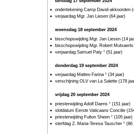
dinsdag 17 september 2024
ondertekening Camp David-akkoorden (4
verjaardag Mgr. Jan Liesen (64 jaar)
woensdag 18 september 2024
bisschopswijding Mgr. Jan Liesen (14 jaa
bisschopswijding Mgr. Robert Mutsaerts 
verjaardag Samuel Paty
†
(51 jaar)
donderdag 19 september 2024
verjaardag Matteo Farina
†
(34 jaar)
verschijning OLV van La Salette (178 jaa
vrijdag 20 september 2024
priesterwijding Adolf Daens
†
(151 jaar)
slotdatum Eerste Vaticaans Concilie (154
priesterwijding Fulton Sheen
†
(105 jaar)
sterfdag Z. Maria-Teresa Tauscher
†
(86 