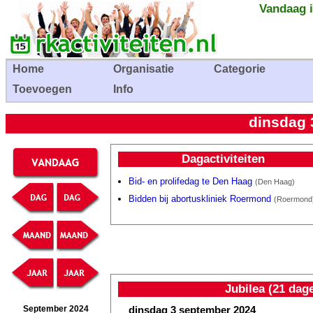
Vandaag i
Home
Organisatie
Categorie
Toevoegen
Info
dinsdag 
Dagactiviteiten
Bid- en prolifedag te Den Haag
(Den Haag)
Bidden bij abortuskliniek Roermond
(Roermond
Jubilea (21 dag
dinsdag 3 september 2024
September 2024