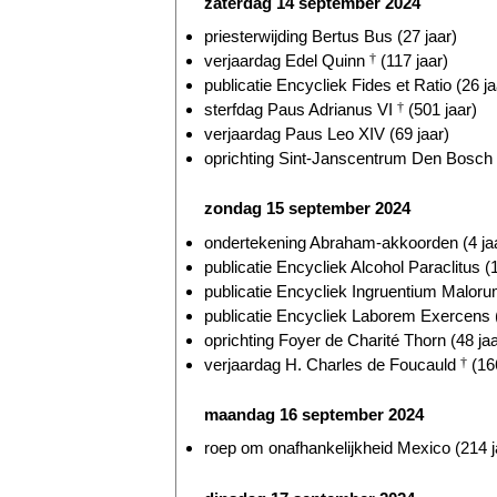
zaterdag 14 september 2024
priesterwijding Bertus Bus (27 jaar)
verjaardag Edel Quinn
†
(117 jaar)
publicatie Encycliek Fides et Ratio (26 ja
sterfdag Paus Adrianus VI
†
(501 jaar)
verjaardag Paus Leo XIV (69 jaar)
oprichting Sint-Janscentrum Den Bosch (
zondag 15 september 2024
ondertekening Abraham-akkoorden (4 ja
publicatie Encycliek Alcohol Paraclitus (
publicatie Encycliek Ingruentium Malorum
publicatie Encycliek Laborem Exercens (
oprichting Foyer de Charité Thorn (48 jaa
verjaardag H. Charles de Foucauld
†
(166
maandag 16 september 2024
roep om onafhankelijkheid Mexico (214 j