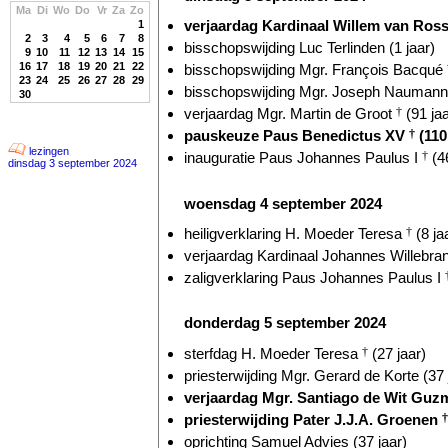
Ma
Di
Wo
Do
Vr
Za
Zo
verjaardag Kardinaal Willem van Ro
1
2
3
4
5
6
7
8
bisschopswijding Luc Terlinden (1 jaar)
9
10
11
12
13
14
15
16
17
18
19
20
21
22
bisschopswijding Mgr. François Bacqué
23
24
25
26
27
28
29
bisschopswijding Mgr. Joseph Naumann 
30
verjaardag Mgr. Martin de Groot
†
(91 jaa
pauskeuze Paus Benedictus XV
†
(110
lezingen
inauguratie Paus Johannes Paulus I
†
(46
dinsdag 3 september 2024
woensdag 4 september 2024
heiligverklaring H. Moeder Teresa
†
(8 ja
verjaardag Kardinaal Johannes Willebr
zaligverklaring Paus Johannes Paulus I
donderdag 5 september 2024
sterfdag H. Moeder Teresa
†
(27 jaar)
priesterwijding Mgr. Gerard de Korte (37 
verjaardag Mgr. Santiago de Wit Guzm
priesterwijding Pater J.J.A. Groenen
†
oprichting Samuel Advies (37 jaar)