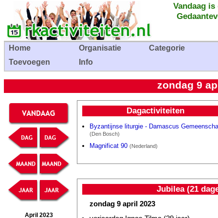
Vandaag is
Gedaantev
Home
Organisatie
Categorie
Toevoegen
Info
zondag 9 ap
Dagactiviteiten
Byzantijnse liturgie - Damascus Gemeensch
(Den Bosch)
Magnificat 90
(Nederland)
Jubilea (21 dag
zondag 9 april 2023
April 2023