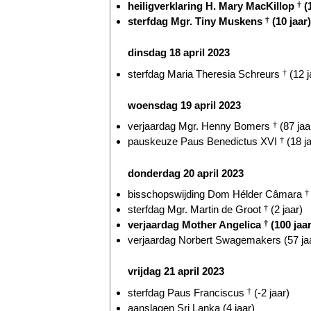
heiligverklaring H. Mary MacKillop
†
(
sterfdag Mgr. Tiny Muskens
†
(10 jaar)
dinsdag 18 april 2023
sterfdag Maria Theresia Schreurs
†
(12 j
woensdag 19 april 2023
verjaardag Mgr. Henny Bomers
†
(87 jaa
pauskeuze Paus Benedictus XVI
†
(18 ja
donderdag 20 april 2023
bisschopswijding Dom Hélder Câmara
†
sterfdag Mgr. Martin de Groot
†
(2 jaar)
verjaardag Mother Angelica
†
(100 jaar
verjaardag Norbert Swagemakers (57 ja
vrijdag 21 april 2023
sterfdag Paus Franciscus
†
(-2 jaar)
aanslagen Sri Lanka (4 jaar)