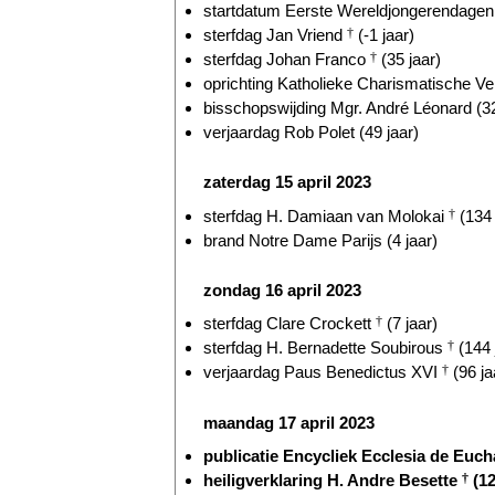
startdatum Eerste Wereldjongerendagen 
sterfdag Jan Vriend
†
(-1 jaar)
sterfdag Johan Franco
†
(35 jaar)
oprichting Katholieke Charismatische Ve
bisschopswijding Mgr. André Léonard (32
verjaardag Rob Polet (49 jaar)
zaterdag 15 april 2023
sterfdag H. Damiaan van Molokai
†
(134 
brand Notre Dame Parijs (4 jaar)
zondag 16 april 2023
sterfdag Clare Crockett
†
(7 jaar)
sterfdag H. Bernadette Soubirous
†
(144 
verjaardag Paus Benedictus XVI
†
(96 ja
maandag 17 april 2023
publicatie Encycliek Ecclesia de Euchar
heiligverklaring H. Andre Besette
†
(12