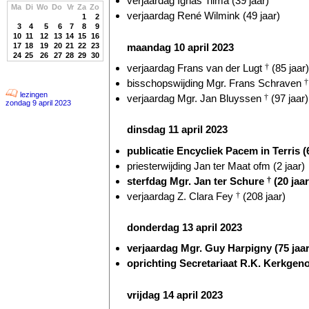
verjaardag Ignas Tilma (39 jaar)
Ma
Di
Wo
Do
Vr
Za
Zo
verjaardag René Wilmink (49 jaar)
1
2
3
4
5
6
7
8
9
10
11
12
13
14
15
16
maandag 10 april 2023
17
18
19
20
21
22
23
24
25
26
27
28
29
30
verjaardag Frans van der Lugt
†
(85 jaar)
bisschopswijding Mgr. Frans Schraven
†
lezingen
verjaardag Mgr. Jan Bluyssen
†
(97 jaar)
zondag 9 april 2023
dinsdag 11 april 2023
publicatie Encycliek Pacem in Terris (6
priesterwijding Jan ter Maat ofm (2 jaar)
sterfdag Mgr. Jan ter Schure
†
(20 jaar
verjaardag Z. Clara Fey
†
(208 jaar)
donderdag 13 april 2023
verjaardag Mgr. Guy Harpigny (75 jaar
oprichting Secretariaat R.K. Kerkgeno
vrijdag 14 april 2023