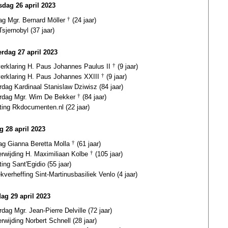
dag 26 april 2023
ag Mgr. Bernard Möller
†
(24 jaar)
sjernobyl (37 jaar)
rdag 27 april 2023
verklaring H. Paus Johannes Paulus II
†
(9 jaar)
gverklaring H. Paus Johannes XXIII
†
(9 jaar)
rdag Kardinaal Stanislaw Dziwisz (84 jaar)
ardag Mgr. Wim De Bekker
†
(84 jaar)
ting Rkdocumenten.nl (22 jaar)
g 28 april 2023
dag Gianna Beretta Molla
†
(61 jaar)
erwijding H. Maximiliaan Kolbe
†
(105 jaar)
ting Sant'Egidio (55 jaar)
ekverheffing Sint-Martinusbasiliek Venlo (4 jaar)
dag 29 april 2023
rdag Mgr. Jean-Pierre Delville (72 jaar)
erwijding Norbert Schnell (28 jaar)