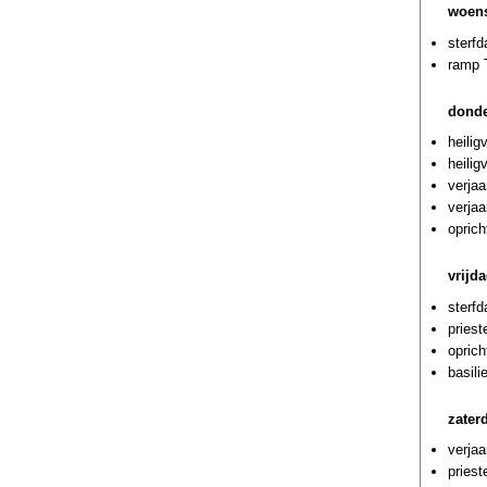
woens
sterfd
ramp T
donde
heilig
heili
verjaa
verja
oprich
vrijda
sterf
priest
oprich
basili
zater
verjaa
priest