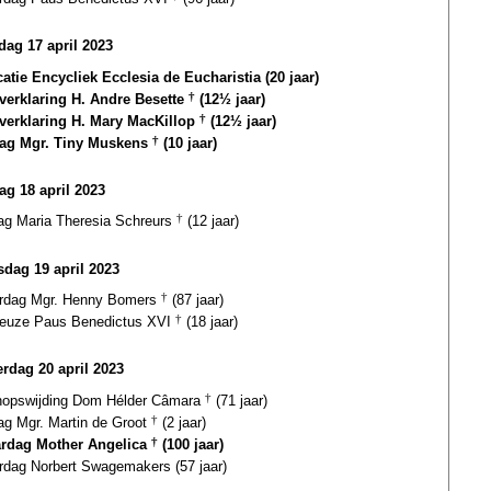
ag 17 april 2023
catie Encycliek Ecclesia de Eucharistia (20 jaar)
gverklaring H. Andre Besette
†
(12½ jaar)
gverklaring H. Mary MacKillop
†
(12½ jaar)
dag Mgr. Tiny Muskens
†
(10 jaar)
ag 18 april 2023
dag Maria Theresia Schreurs
†
(12 jaar)
dag 19 april 2023
ardag Mgr. Henny Bomers
†
(87 jaar)
euze Paus Benedictus XVI
†
(18 jaar)
rdag 20 april 2023
hopswijding Dom Hélder Câmara
†
(71 jaar)
ag Mgr. Martin de Groot
†
(2 jaar)
ardag Mother Angelica
†
(100 jaar)
ardag Norbert Swagemakers (57 jaar)