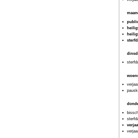
maand
publi
heili
heili
sterf
dinsd
sterf
woens
verja
pausk
donde
bissc
sterfd
verja
verja