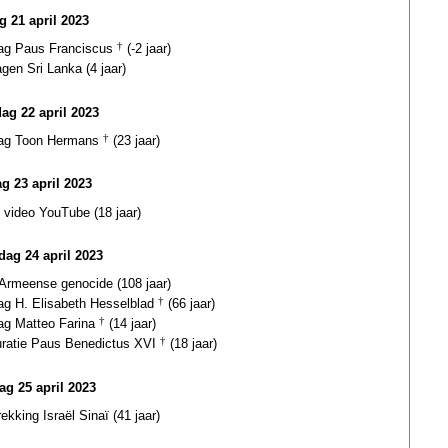
g 21 april 2023
dag Paus Franciscus
†
(-2 jaar)
gen Sri Lanka (4 jaar)
dag 22 april 2023
dag Toon Hermans
†
(23 jaar)
g 23 april 2023
 video YouTube (18 jaar)
ag 24 april 2023
 Armeense genocide (108 jaar)
dag H. Elisabeth Hesselblad
†
(66 jaar)
dag Matteo Farina
†
(14 jaar)
uratie Paus Benedictus XVI
†
(18 jaar)
ag 25 april 2023
rekking Israël Sinaï (41 jaar)