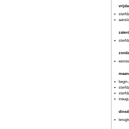
vrijda
sterf
aansla
zater
sterf
zonda
eerste
maand
begin
sterf
sterf
inaug
dinsd
terugt