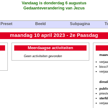
Vandaag is donderdag 6 augustus
Gedaanteverandering van Jezus
Preset
Beeld
Subpagina
T
maandag 10 april 2023 - 2e Paasdag
Meerdaagse activiteiten
maand
Geen activiteiten gevonden
verja
bissc
verja
dinsd
publi
priest
sterf
verja