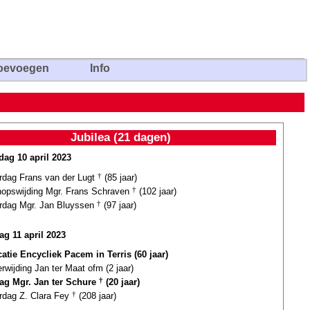
oevoegen
Info
Jubilea (21 dagen)
ag 10 april 2023
ardag Frans van der Lugt
†
(85 jaar)
hopswijding Mgr. Frans Schraven
†
(102 jaar)
ardag Mgr. Jan Bluyssen
†
(97 jaar)
ag 11 april 2023
catie Encycliek Pacem in Terris (60 jaar)
erwijding Jan ter Maat ofm (2 jaar)
dag Mgr. Jan ter Schure
†
(20 jaar)
ardag Z. Clara Fey
†
(208 jaar)