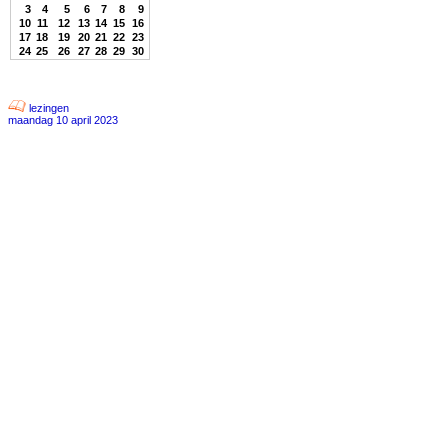
3
4
5
6
7
8
9
10
11
12
13
14
15
16
17
18
19
20
21
22
23
24
25
26
27
28
29
30
lezingen
maandag 10 april 2023