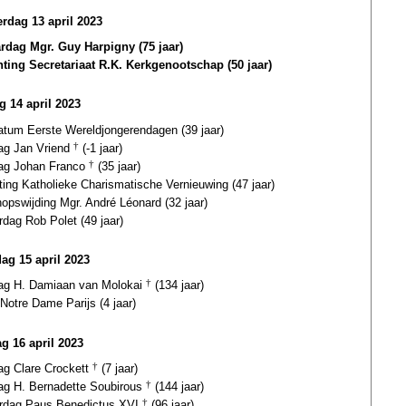
rdag 13 april 2023
ardag Mgr. Guy Harpigny (75 jaar)
hting Secretariaat R.K. Kerkgenootschap (50 jaar)
g 14 april 2023
datum Eerste Wereldjongerendagen (39 jaar)
dag Jan Vriend
†
(-1 jaar)
dag Johan Franco
†
(35 jaar)
ting Katholieke Charismatische Vernieuwing (47 jaar)
opswijding Mgr. André Léonard (32 jaar)
rdag Rob Polet (49 jaar)
dag 15 april 2023
dag H. Damiaan van Molokai
†
(134 jaar)
Notre Dame Parijs (4 jaar)
g 16 april 2023
ag Clare Crockett
†
(7 jaar)
dag H. Bernadette Soubirous
†
(144 jaar)
ardag Paus Benedictus XVI
†
(96 jaar)