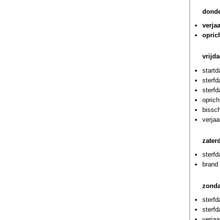
donde
verja
opric
vrijda
start
sterf
sterf
oprich
bissch
verjaa
zater
sterf
brand 
zonda
sterfd
sterf
verja