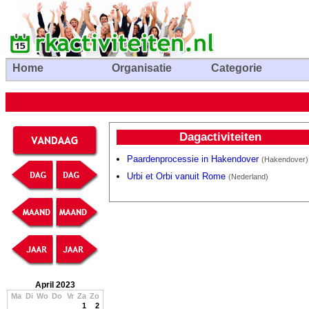
Home
Organisatie
Categorie
Dagactiviteiten
Paardenprocessie in Hakendover
(Hakendover)
Urbi et Orbi vanuit Rome
(Nederland)
April 2023
Ma
Di
Wo
Do
Vr
Za
Zo
1
2