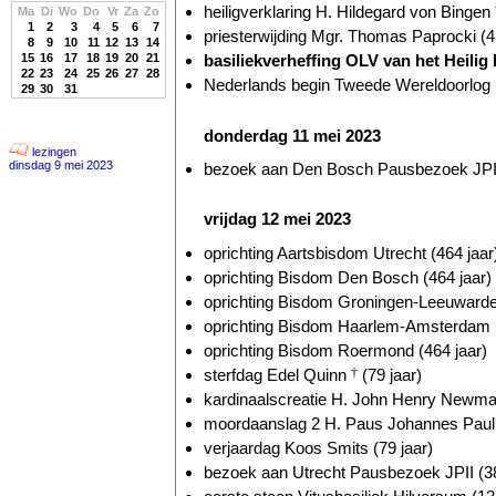
heiligverklaring H. Hildegard von Bingen
Ma
Di
Wo
Do
Vr
Za
Zo
1
2
3
4
5
6
7
priesterwijding Mgr. Thomas Paprocki (4
8
9
10
11
12
13
14
15
16
17
18
19
20
21
basiliekverheffing OLV van het Heilig H
22
23
24
25
26
27
28
Nederlands begin Tweede Wereldoorlog (
29
30
31
donderdag 11 mei 2023
lezingen
dinsdag 9 mei 2023
bezoek aan Den Bosch Pausbezoek JPII 
vrijdag 12 mei 2023
oprichting Aartsbisdom Utrecht (464 jaar
oprichting Bisdom Den Bosch (464 jaar)
oprichting Bisdom Groningen-Leeuwarden
oprichting Bisdom Haarlem-Amsterdam (
oprichting Bisdom Roermond (464 jaar)
sterfdag Edel Quinn
†
(79 jaar)
kardinaalscreatie H. John Henry Newm
moordaanslag 2 H. Paus Johannes Paul
verjaardag Koos Smits (79 jaar)
bezoek aan Utrecht Pausbezoek JPII (38