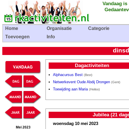
Vandaag is
Gedaantev
Home
Organisatie
Categorie
Toevoegen
Info
dinsd
Dagactiviteiten
Alphacursus Best
(Best)
Netwerkevent Oude Abdij Drongen
(Gent)
Toewijding aan Maria
(Heiloo)
Jubilea (21 dag
woensdag 10 mei 2023
Mei 2023