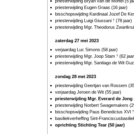
priesterwijding Bryan van de Mortel (5 ja
priesterwijding Eugen Graas (16 jaar)
bisschopswijding Kardinaal Jozef De Kes
priesterwijding Luigi Giussani
†
(78 jaar)
priesterwijding Mgr. Theodorus Zwartkru
zaterdag 27 mei 2023
verjaardag Luc Simons (58 jaar)
priesterwijding Mgr. Joop Stam
†
(62 jaar
priesterwijding Mgr. Santiago de Wit Gu
zondag 28 mei 2023
priesterwijding Geertjan van Rossem (35
verjaardag Jeroen de Wit (55 jaar)
priesterwijding Mgr. Everard de Jong (
priesterwijding Norbert Swagemakers (29
bisschopswijding Paus Benedictus XVI
†
basiliekverheffing Sint-Franciscusbasilie
oprichting Stichting Tear (50 jaar)