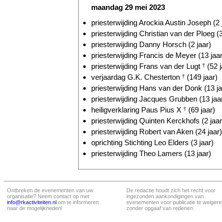
maandag 29 mei 2023
priesterwijding Arockia Austin Joseph (2 
priesterwijding Christian van der Ploeg (3
priesterwijding Danny Horsch (2 jaar)
priesterwijding Francis de Meyer (13 jaar
priesterwijding Frans van der Lugt
†
(52 j
verjaardag G.K. Chesterton
†
(149 jaar)
priesterwijding Hans van der Donk (13 ja
priesterwijding Jacques Grubben (13 jaa
heiligverklaring Paus Pius X
†
(69 jaar)
priesterwijding Quinten Kerckhofs (2 jaar
priesterwijding Robert van Aken (24 jaar)
oprichting Stichting Leo Elders (3 jaar)
priesterwijding Theo Lamers (13 jaar)
Ontbreken de evenementen van uw
De redactie houdt zich het recht voor
organisatie? Neem contact op met
ingezonden aankondigingen van
info@rkactiviteiten.nl
om te informeren
evenementen voor publicatie te weigere
naar de mogelijkheden!
zonder opgaaf van redenen.