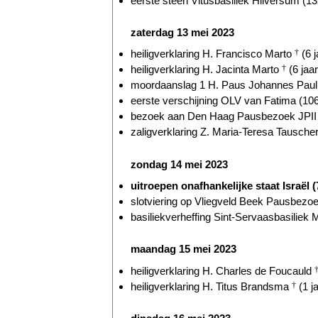
eerste steen Vitusbasiliek Hilversum (13
zaterdag 13 mei 2023
heiligverklaring H. Francisco Marto
†
(6 j
heiligverklaring H. Jacinta Marto
†
(6 jaar
moordaanslag 1 H. Paus Johannes Paul
eerste verschijning OLV van Fatima (106
bezoek aan Den Haag Pausbezoek JPII (
zaligverklaring Z. Maria-Teresa Tausche
zondag 14 mei 2023
uitroepen onafhankelijke staat Israël (
slotviering op Vliegveld Beek Pausbezoek
basiliekverheffing Sint-Servaasbasiliek M
maandag 15 mei 2023
heiligverklaring H. Charles de Foucauld
heiligverklaring H. Titus Brandsma
†
(1 j