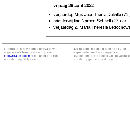
vrijdag 29 april 2022
verjaardag Mgr. Jean-Pierre Delville (71 
priesterwijding Norbert Schnell (27 jaar)
verjaardag Z. Maria Theresia Ledócho
Ontbreken de evenementen van uw
De redactie houdt zich het recht voor
organisatie? Neem contact op met
ingezonden aankondigingen van
info@rkactiviteiten.nl
om te informeren
evenementen voor publicatie te weigere
naar de mogelijkheden!
zonder opgaaf van redenen.