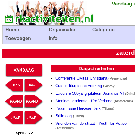
Vandaag i
Home
Organisatie
Categorie
Toevoegen
Info
zaterd
Dagactiviteiten
Conferentie Civitas Christiana
(Veenendaal)
Cursus liturgische vorming
(Venray)
Excursie 500-jarig jubileum Adrianus VI
(Dirks
Nicolaasacademie - Cor Verkade
(Amsterdam)
Paasmissie Heikese Kerk
(Tilburg)
Stille dag
(Thorn)
Vrienden van de straat - Youth for Peace
(Amsterdam)
April 2022