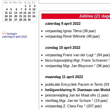
Ma
Di
Wo
Do
Vr
Za
Zo
1
2
3
4
5
6
7
8
9
10
11
12
13
14
15
16
17
Jubilea (21 dag
18
19
20
21
22
23
24
25
26
27
28
29
30
zaterdag 9 april 2022
verjaardag Ignas Tilma (38 jaar)
lezingen
verjaardag René Wilmink (48 jaar)
zaterdag 9 april 2022
zondag 10 april 2022
verjaardag Frans van der Lugt
†
(84 jaar)
bisschopswijding Mgr. Frans Schraven
†
verjaardag Mgr. Jan Bluyssen
†
(96 jaar)
maandag 11 april 2022
publicatie Encycliek Pacem in Terris (59 
heiligverklaring H. Damiaan van Molo
priesterwijding Jan ter Maat ofm (1 jaar)
sterfdag Mgr. Jan ter Schure
†
(19 jaar)
verjaardag Z. Clara Fey
†
(207 jaar)