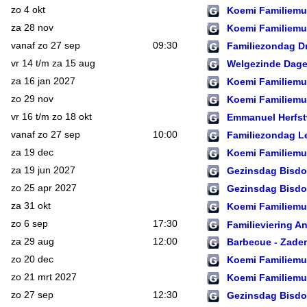
zo 4 okt
Koemi Familiemu
za 28 nov
Koemi Familiemu
vanaf zo 27 sep
09:30
Familiezondag D
vr 14 t/m za 15 aug
Welgezinde Dag
za 16 jan 2027
Koemi Familiemu
zo 29 nov
Koemi Familiemu
vr 16 t/m zo 18 okt
Emmanuel Herfs
vanaf zo 27 sep
10:00
Familiezondag 
za 19 dec
Koemi Familiemu
za 19 jun 2027
Gezinsdag Bisd
zo 25 apr 2027
Gezinsdag Bisdo
za 31 okt
Koemi Familiemu
zo 6 sep
17:30
Familieviering A
za 29 aug
12:00
Barbecue - Zade
zo 20 dec
Koemi Familiemu
zo 21 mrt 2027
Koemi Familiemu
zo 27 sep
12:30
Gezinsdag Bisd