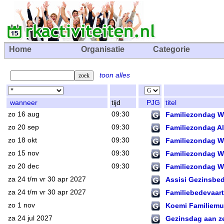
Home
Organisatie
Categorie
toon alles
wanneer
tijd
PJG
titel
zo 16 aug
09:30
Familiezondag Wi
zo 20 sep
09:30
Familiezondag Al
zo 18 okt
09:30
Familiezondag Wi
zo 15 nov
09:30
Familiezondag Wi
zo 20 dec
09:30
Familiezondag Wi
za 24 t/m vr 30 apr 2027
Assisi Gezinsbe
za 24 t/m vr 30 apr 2027
Familiebedevaart
zo 1 nov
Koemi Familiemu
za 24 jul 2027
Gezinsdag aan z