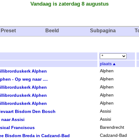
Vandaag is zaterdag 8 augustus
Preset
Beeld
Subpagina
T
plaats
llibrorduskerk Alphen
Alphen
phen - Op weg naar ....
Alphen
llibrorduskerk Alphen
Alphen
llibrorduskerk Alphen
Alphen
llibrorduskerk Alphen
Alphen
devaart Bisdom Den Bosch
Assisi
 naar Assisi
Assisi
sical Franciscus
Barendrecht
ee Bisdom Breda in Cadzand-Bad
Cadzand-Bad