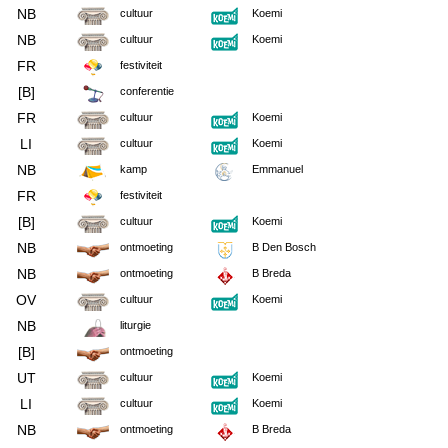
NB
cultuur
Koemi
NB
cultuur
Koemi
FR
festiviteit
[B]
conferentie
FR
cultuur
Koemi
LI
cultuur
Koemi
NB
kamp
Emmanuel
FR
festiviteit
[B]
cultuur
Koemi
NB
ontmoeting
B Den Bosch
NB
ontmoeting
B Breda
OV
cultuur
Koemi
NB
liturgie
[B]
ontmoeting
UT
cultuur
Koemi
LI
cultuur
Koemi
NB
ontmoeting
B Breda