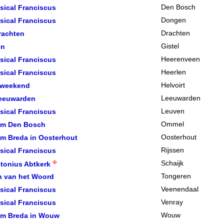
sical Franciscus
Den Bosch
sical Franciscus
Dongen
rachten
Drachten
en
Gistel
sical Franciscus
Heerenveen
sical Franciscus
Heerlen
tweekend
Helvoirt
Leeuwarden
Leeuwarden
sical Franciscus
Leuven
om Den Bosch
Ommel
m Breda in Oosterhout
Oosterhout
sical Franciscus
Rijssen
Schaijk
ntonius Abtkerk
n van het Woord
Tongeren
sical Franciscus
Veenendaal
sical Franciscus
Venray
om Breda in Wouw
Wouw