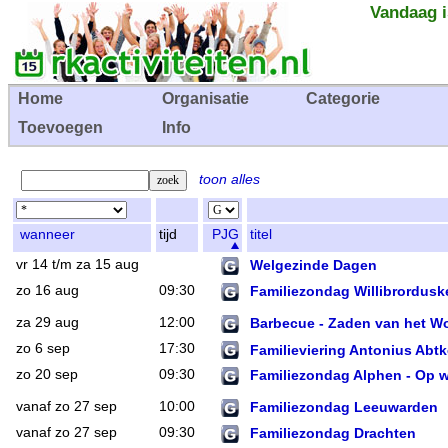
Vandaag i
Home
Organisatie
Categorie
Toevoegen
Info
toon alles
wanneer
tijd
PJG
titel
vr 14 t/m za 15 aug
Welgezinde Dagen
zo 16 aug
09:30
Familiezondag Willibrordusk
za 29 aug
12:00
Barbecue - Zaden van het W
zo 6 sep
17:30
Familieviering Antonius Abtk
zo 20 sep
09:30
Familiezondag Alphen - Op we
vanaf zo 27 sep
10:00
Familiezondag Leeuwarden
vanaf zo 27 sep
09:30
Familiezondag Drachten