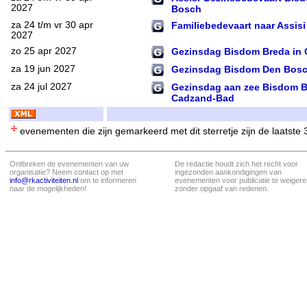
2027
Bosch
za 24 t/m vr 30 apr
Familiebedevaart naar Assisi
2027
zo 25 apr 2027
Gezinsdag Bisdom Breda in 
za 19 jun 2027
Gezinsdag Bisdom Den Bos
za 24 jul 2027
Gezinsdag aan zee Bisdom B
Cadzand-Bad
evenementen die zijn gemarkeerd met dit sterretje zijn de laatste
Ontbreken de evenementen van uw
De redactie houdt zich het recht voor
organisatie? Neem contact op met
ingezonden aankondigingen van
info@rkactiviteiten.nl
om te informeren
evenementen voor publicatie te weigere
naar de mogelijkheden!
zonder opgaaf van redenen.