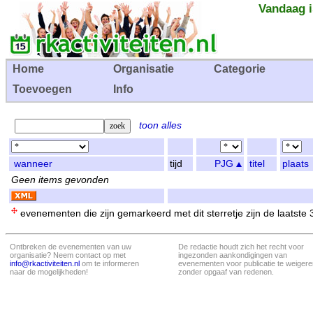
Vandaag i
Home
Organisatie
Categorie
Toevoegen
Info
toon alles
wanneer
tijd
PJG
titel
plaats
Geen items gevonden
evenementen die zijn gemarkeerd met dit sterretje zijn de laatste
Ontbreken de evenementen van uw
De redactie houdt zich het recht voor
organisatie? Neem contact op met
ingezonden aankondigingen van
info@rkactiviteiten.nl
om te informeren
evenementen voor publicatie te weigere
naar de mogelijkheden!
zonder opgaaf van redenen.