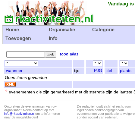
Vandaag is
Home
Organisatie
Categorie
Toevoegen
Info
toon alles
wanneer
tijd
PJG
titel
plaats
Geen items gevonden
evenementen die zijn gemarkeerd met dit sterretje zijn de laatste
Ontbreken de evenementen van uw
De redactie houdt zich het recht voor
organisatie? Neem contact op met
ingezonden aankondigingen van
info@rkactiviteiten.nl
om te informeren
evenementen voor publicatie te weigere
naar de mogelijkheden!
zonder opgaaf van redenen.