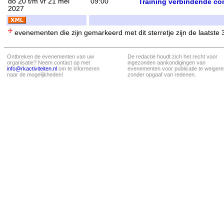
do 20 t/m vr 21 mei
09:00
Training verbindende co
2027
evenementen die zijn gemarkeerd met dit sterretje zijn de laatste
Ontbreken de evenementen van uw
De redactie houdt zich het recht voor
organisatie? Neem contact op met
ingezonden aankondigingen van
info@rkactiviteiten.nl
om te informeren
evenementen voor publicatie te weigere
naar de mogelijkheden!
zonder opgaaf van redenen.