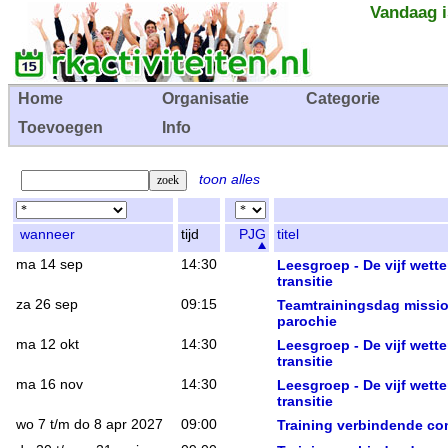
Vandaag i
Home
Organisatie
Categorie
Toevoegen
Info
toon alles
wanneer
tijd
PJG
titel
ma 14 sep
14:30
Leesgroep - De vijf wett
transitie
za 26 sep
09:15
Teamtrainingsdag missio
parochie
ma 12 okt
14:30
Leesgroep - De vijf wett
transitie
ma 16 nov
14:30
Leesgroep - De vijf wett
transitie
wo 7 t/m do 8 apr 2027
09:00
Training verbindende co