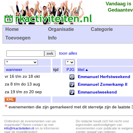
Vandaag is
Gedaantev
Home
Organisatie
Categorie
Toevoegen
Info
toon alles
wanneer
tijd
PJG
titel
vr 16 t/m zo 18 okt
Emmanuel Herfstweekend
za 8 t/m do 13 aug
Emmanuel Zomerkamp II
za 19 t/m zo 20 sep
Emmanuelweekend
evenementen die zijn gemarkeerd met dit sterretje zijn de laatste
Ontbreken de evenementen van uw
De redactie houdt zich het recht voor
organisatie? Neem contact op met
ingezonden aankondigingen van
info@rkactiviteiten.nl
om te informeren
evenementen voor publicatie te weigere
naar de mogelijkheden!
zonder opgaaf van redenen.