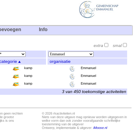
oevoegen
Info
extra
smal
categorie
organisatie
kamp
Emmanuel
kamp
Emmanuel
kamp
Emmanuel
3 van 450 toekomstige activiteiten
en geen rechten
© 2026 rkactiviteiten.nl
de grootst
Niets van deze uitgave mag opnieuw worden uitgegeven in
jks is ons
welke vorm dan ook zonder voorafgaande schriftelijke
toestemming van de uitgever
Ontwerp, implementatie & uitgever:
iMoose.nl