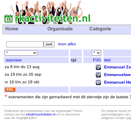
Home
Organisatie
Categorie
toon alles
wanneer
tijd
PJG
titel
za 8 t/m do 13 aug
Emmanuel Zo
za 19 t/m zo 20 sep
Emmanuelwe
vr 16 t/m zo 18 okt
Emmanuel He
evenementen die zijn gemarkeerd met dit sterretje zijn de laatste
Ontbreken de evenementen van uw organisatie? Neem
De redactie houdt zi
contact op met
info@rkactiviteiten.nl
om te informeren
aankondigingen van 
naar de mogelijkheden!
weigeren zonder opg