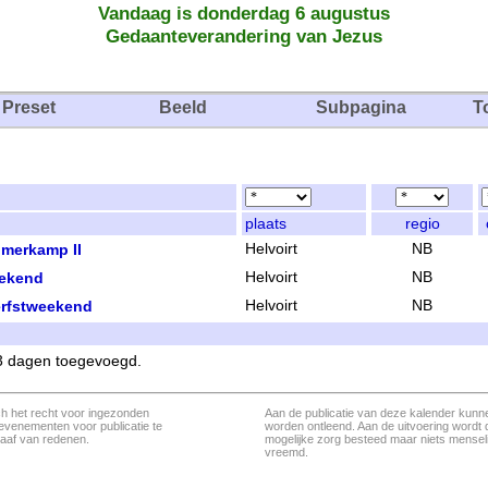
Vandaag is donderdag 6 augustus
Gedaanteverandering van Jezus
Preset
Beeld
Subpagina
T
plaats
regio
merkamp II
Helvoirt
NB
ekend
Helvoirt
NB
rfstweekend
Helvoirt
NB
 3 dagen toegevoegd.
ch het recht voor ingezonden
Aan de publicatie van deze kalender kunn
evenementen voor publicatie te
worden ontleend. Aan de uitvoering wordt 
aaf van redenen.
mogelijke zorg besteed maar niets menseli
vreemd.