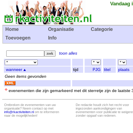
Vandaag i
Home
Organisatie
Categorie
Toevoegen
Info
toon alles
wanneer
tijd
PJG
titel
plaats
Geen items gevonden
evenementen die zijn gemarkeerd met dit sterretje zijn de laatste
Ontbreken de evenementen van uw
De redactie houdt zich het recht voor
organisatie? Neem contact op met
ingezonden aankondigingen van
info@rkactiviteiten.nl
om te informeren
evenementen voor publicatie te weigere
naar de mogelijkheden!
zonder opgaaf van redenen.