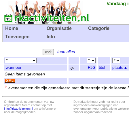
Vandaag i
Home
Organisatie
Categorie
Toevoegen
Info
toon alles
wanneer
tijd
PJG
titel
plaats
Geen items gevonden
evenementen die zijn gemarkeerd met dit sterretje zijn de laatste
Ontbreken de evenementen van uw
De redactie houdt zich het recht voor
organisatie? Neem contact op met
ingezonden aankondigingen van
info@rkactiviteiten.nl
om te informeren
evenementen voor publicatie te weigere
naar de mogelijkheden!
zonder opgaaf van redenen.