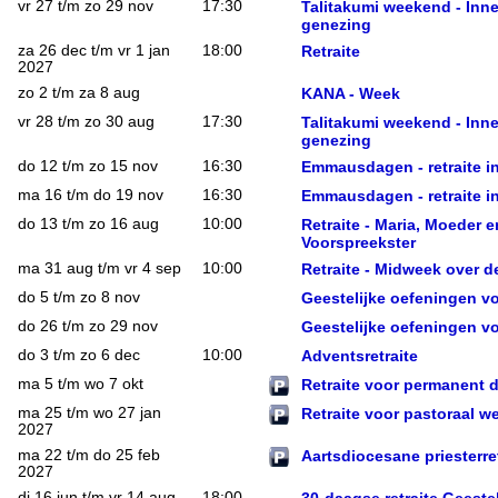
vr 27 t/m zo 29 nov
17:30
Talitakumi weekend - Inner
genezing
za 26 dec t/m vr 1 jan
18:00
Retraite
2027
zo 2 t/m za 8 aug
KANA - Week
vr 28 t/m zo 30 aug
17:30
Talitakumi weekend - Inner
genezing
do 12 t/m zo 15 nov
16:30
Emmausdagen - retraite in 
ma 16 t/m do 19 nov
16:30
Emmausdagen - retraite in 
do 13 t/m zo 16 aug
10:00
Retraite - Maria, Moeder e
Voorspreekster
ma 31 aug t/m vr 4 sep
10:00
Retraite - Midweek over d
do 5 t/m zo 8 nov
Geestelijke oefeningen v
do 26 t/m zo 29 nov
Geestelijke oefeningen 
do 3 t/m zo 6 dec
10:00
Adventsretraite
ma 5 t/m wo 7 okt
Retraite voor permanent 
ma 25 t/m wo 27 jan
Retraite voor pastoraal w
2027
ma 22 t/m do 25 feb
Aartsdiocesane priesterret
2027
di 16 jun t/m vr 14 aug
18:00