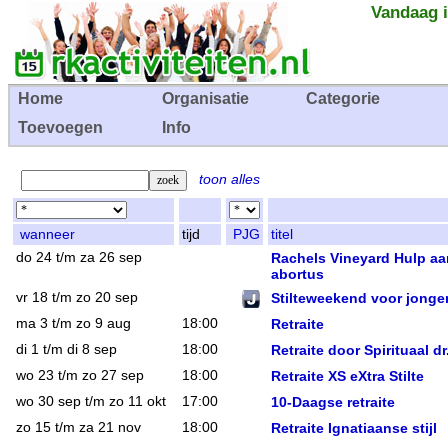
Vandaag i
Home
Organisatie
Categorie
Toevoegen
Info
toon alles
wanneer
tijd
PJG
titel
do 24 t/m za 26 sep
Rachels Vineyard Hulp a
abortus
vr 18 t/m zo 20 sep
Stilteweekend voor jonge
ma 3 t/m zo 9 aug
18:00
Retraite
di 1 t/m di 8 sep
18:00
Retraite door Spirituaal d
wo 23 t/m zo 27 sep
18:00
Retraite XS eXtra Stilte
wo 30 sep t/m zo 11 okt
17:00
10-Daagse retraite
zo 15 t/m za 21 nov
18:00
Retraite Ignatiaanse stijl