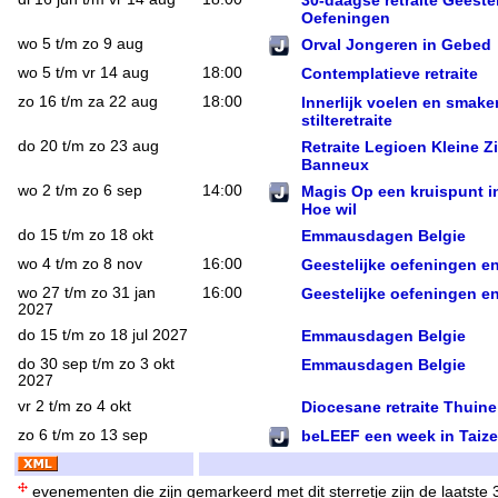
30-daagse retraite Geestel
Oefeningen
wo 5 t/m zo 9 aug
Orval Jongeren in Gebed
wo 5 t/m vr 14 aug
18:00
Contemplatieve retraite
zo 16 t/m za 22 aug
18:00
Innerlijk voelen en smake
stilteretraite
do 20 t/m zo 23 aug
Retraite Legioen Kleine Zi
Banneux
wo 2 t/m zo 6 sep
14:00
Magis Op een kruispunt in
Hoe wil
do 15 t/m zo 18 okt
Emmausdagen Belgie
wo 4 t/m zo 8 nov
16:00
Geestelijke oefeningen en
wo 27 t/m zo 31 jan
16:00
Geestelijke oefeningen en
2027
do 15 t/m zo 18 jul 2027
Emmausdagen Belgie
do 30 sep t/m zo 3 okt
Emmausdagen Belgie
2027
vr 2 t/m zo 4 okt
Diocesane retraite Thuine
zo 6 t/m zo 13 sep
beLEEF een week in Taize
evenementen die zijn gemarkeerd met dit sterretje zijn de laatste