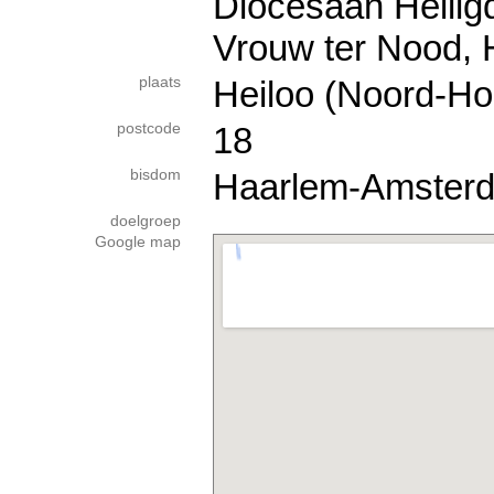
Diocesaan Heili
Vrouw ter Nood,
plaats
Heiloo (Noord-Ho
postcode
18
bisdom
Haarlem-Amster
doelgroep
Google map