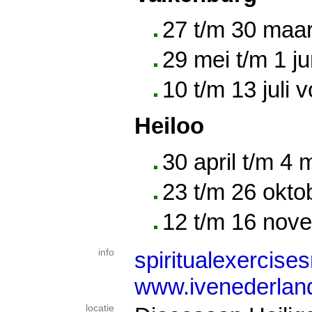
27 t/m 30 maa
29 mei t/m 1 j
10 t/m 13 juli
Heiloo
30 april t/m 4
23 t/m 26 okto
12 t/m 16 nov
info
spiritualexercis
www.ivenederlan
locatie