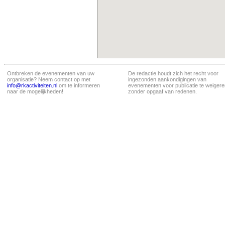
Ontbreken de evenementen van uw
De redactie houdt zich het recht voor
organisatie? Neem contact op met
ingezonden aankondigingen van
info@rkactiviteiten.nl
om te informeren
evenementen voor publicatie te weigere
naar de mogelijkheden!
zonder opgaaf van redenen.