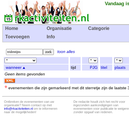
Vandaag is
Home
Organisatie
Categorie
Toevoegen
Info
toon alles
wanneer
tijd
PJG
titel
plaats
Geen items gevonden
evenementen die zijn gemarkeerd met dit sterretje zijn de laatste
Ontbreken de evenementen van uw
De redactie houdt zich het recht voor
organisatie? Neem contact op met
ingezonden aankondigingen van
info@rkactiviteiten.nl
om te informeren
evenementen voor publicatie te weigere
naar de mogelijkheden!
zonder opgaaf van redenen.