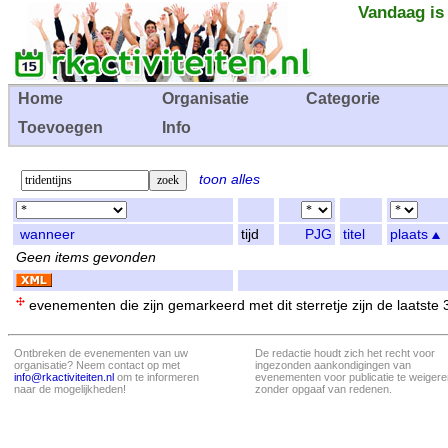
Vandaag is
Home
Organisatie
Categorie
Toevoegen
Info
toon alles
wanneer
tijd
PJG
titel
plaats
Geen items gevonden
evenementen die zijn gemarkeerd met dit sterretje zijn de laatste
Ontbreken de evenementen van uw
De redactie houdt zich het recht voor
organisatie? Neem contact op met
ingezonden aankondigingen van
info@rkactiviteiten.nl
om te informeren
evenementen voor publicatie te weigere
naar de mogelijkheden!
zonder opgaaf van redenen.