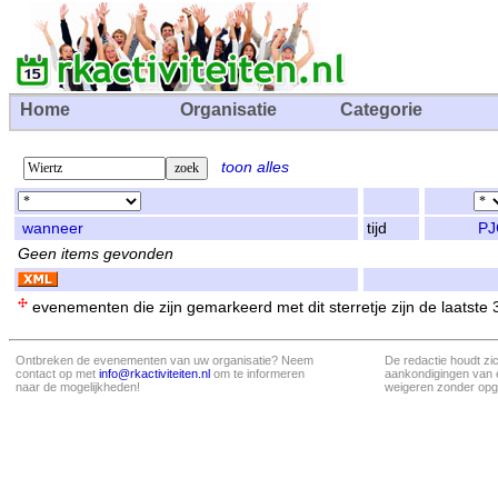
Home
Organisatie
Categorie
toon alles
wanneer
tijd
PJ
Geen items gevonden
evenementen die zijn gemarkeerd met dit sterretje zijn de laatste
Ontbreken de evenementen van uw organisatie? Neem
De redactie houdt zi
contact op met
info@rkactiviteiten.nl
om te informeren
aankondigingen van 
naar de mogelijkheden!
weigeren zonder opg