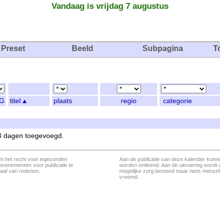
Vandaag is vrijdag 7 augustus
Preset
Beeld
Subpagina
T
G
titel
plaats
regio
categorie
 3 dagen toegevoegd.
ch het recht voor ingezonden
Aan de publicatie van deze kalender kunn
evenementen voor publicatie te
worden ontleend. Aan de uitvoering wordt 
aaf van redenen.
mogelijke zorg besteed maar niets menseli
vreemd.