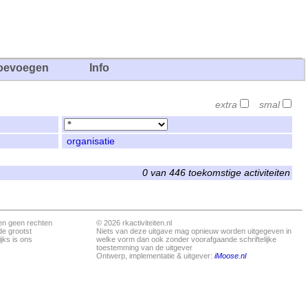
oevoegen
Info
extra
smal
organisatie
0 van 446 toekomstige activiteiten
en geen rechten
© 2026 rkactiviteiten.nl
de grootst
Niets van deze uitgave mag opnieuw worden uitgegeven in
jks is ons
welke vorm dan ook zonder voorafgaande schriftelijke
toestemming van de uitgever
Ontwerp, implementatie & uitgever:
iMoose.nl