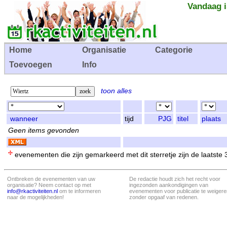
Vandaag i
Home
Organisatie
Categorie
Toevoegen
Info
toon alles
wanneer
tijd
PJG
titel
plaats
Geen items gevonden
evenementen die zijn gemarkeerd met dit sterretje zijn de laatste
Ontbreken de evenementen van uw
De redactie houdt zich het recht voor
organisatie? Neem contact op met
ingezonden aankondigingen van
info@rkactiviteiten.nl
om te informeren
evenementen voor publicatie te weigere
naar de mogelijkheden!
zonder opgaaf van redenen.