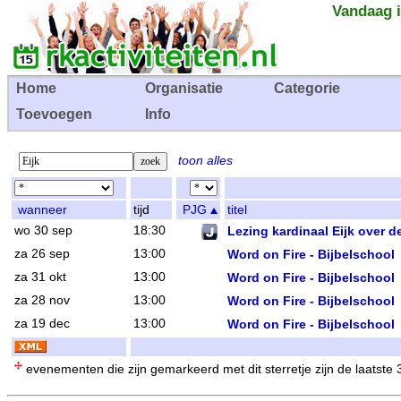
Vandaag i
Home
Organisatie
Categorie
Toevoegen
Info
toon alles
wanneer
tijd
PJG
titel
wo 30 sep
18:30
Lezing kardinaal Eijk over d
za 26 sep
13:00
Word on Fire - Bijbelschool
za 31 okt
13:00
Word on Fire - Bijbelschool
za 28 nov
13:00
Word on Fire - Bijbelschool
za 19 dec
13:00
Word on Fire - Bijbelschool
evenementen die zijn gemarkeerd met dit sterretje zijn de laatste