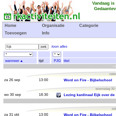
Vandaag is
Gedaantev
Home
Organisatie
Categorie
Toevoegen
Info
toon alles
wanneer
tijd
PJG
titel
-
zate
za 26 sep
13:00
Word on Fire - Bijbelschool
woensdag 30 s
wo 30 sep
18:30
Lezing kardinaal Eijk over de
zat
za 31 okt
13:00
Word on Fire - Bijbelschool