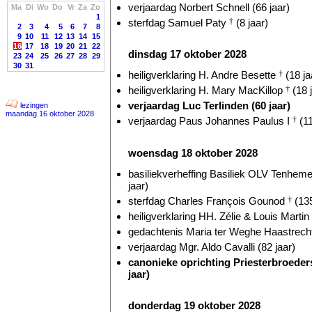
verjaardag Norbert Schnell (66 jaar)
Ma
Di
Wo
Do
Vr
Za
Zo
1
sterfdag Samuel Paty
†
(8 jaar)
2
3
4
5
6
7
8
9
10
11
12
13
14
15
16
17
18
19
20
21
22
dinsdag 17 oktober 2028
23
24
25
26
27
28
29
30
31
heiligverklaring H. Andre Besette
†
(18 ja
heiligverklaring H. Mary MacKillop
†
(18 
verjaardag Luc Terlinden (60 jaar)
lezingen
maandag 16 oktober 2028
verjaardag Paus Johannes Paulus I
†
(11
woensdag 18 oktober 2028
basiliekverheffing Basiliek OLV Tenhem
jaar)
sterfdag Charles François Gounod
†
(135
heiligverklaring HH. Zélie & Louis Martin
gedachtenis Maria ter Weghe Haastrecht
verjaardag Mgr. Aldo Cavalli (82 jaar)
canonieke oprichting Priesterbroeders
jaar)
donderdag 19 oktober 2028