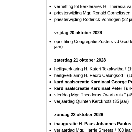
verheffing tot kerklerares H. Theresia v
priesterwijding Mgr. Ronald Cornelissen 
priesterwijding Roderick Vonhögen (32 ja
vrijdag 20 oktober 2028
oprichting Congregatie Zusters vd Godde
jaar)
zaterdag 21 oktober 2028
heiligverklaring H. Kateri Tekakwitha
†
(1
heiligverklaring H. Pedro Calungsod
†
(16
kardinaalscreatie Kardinaal George P
kardinaalscreatie Kardinaal Peter Turk
sterfdag Mgr. Theodorus Zwartkruis
†
(45
verjaardag Quinten Kerckhofs (35 jaar)
zondag 22 oktober 2028
inauguratie H. Paus Johannes Paulus 
verjaardag Mgr. Harrie Smeets
†
(68 jaar