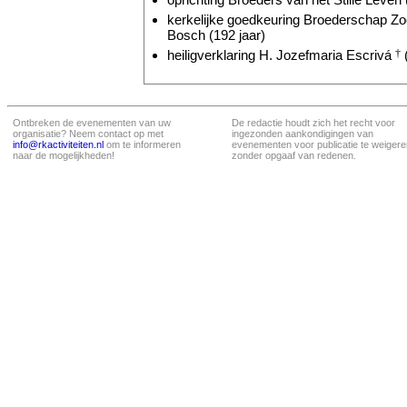
kerkelijke goedkeuring Broederschap Z
Bosch (192 jaar)
heiligverklaring H. Jozefmaria Escrivá
†
(
Ontbreken de evenementen van uw
De redactie houdt zich het recht voor
organisatie? Neem contact op met
ingezonden aankondigingen van
info@rkactiviteiten.nl
om te informeren
evenementen voor publicatie te weigere
naar de mogelijkheden!
zonder opgaaf van redenen.