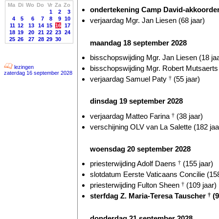
Ma
Di
Wo
Do
Vr
Za
Zo
ondertekening Camp David-akkoorden 
1
2
3
4
5
6
7
8
9
10
verjaardag Mgr. Jan Liesen (68 jaar)
11
12
13
14
15
16
17
18
19
20
21
22
23
24
25
26
27
28
29
30
maandag 18 september 2028
bisschopswijding Mgr. Jan Liesen (18 jaa
bisschopswijding Mgr. Robert Mutsaerts 
lezingen
zaterdag 16 september 2028
verjaardag Samuel Paty
†
(55 jaar)
dinsdag 19 september 2028
verjaardag Matteo Farina
†
(38 jaar)
verschijning OLV van La Salette (182 jaa
woensdag 20 september 2028
priesterwijding Adolf Daens
†
(155 jaar)
slotdatum Eerste Vaticaans Concilie (158
priesterwijding Fulton Sheen
†
(109 jaar)
sterfdag Z. Maria-Teresa Tauscher
†
(9
donderdag 21 september 2028