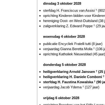
dinsdag 3 oktober 2028
sterfdag H. Franciscus van Assisi
†
(802 
oprichting Kinderen bidden voor Kinderen
hereniging Oost- en West-Duitsland (38 j
zaligverklaring Z. Edward Poppe
†
(29 ja
woensdag 4 oktober 2028
publicatie Encycliek Fratelli tutti (8 jaar)
verjaardag Gianna Beretta Molla
†
(106 j
oprichting Katholiek Nieuwsblad (45 jaar
donderdag 5 oktober 2028
heiligverklaring Arnold Janssen
†
(25 
heiligverklaring H. Daniele Comboni
†
sterfdag H. Faustina Kowalska
†
(90 ja
verjaardag Jacob Ydema
†
(127 jaar)
vrijdag 6 oktober 2028
oprichting Broeders van het Stille Leven (