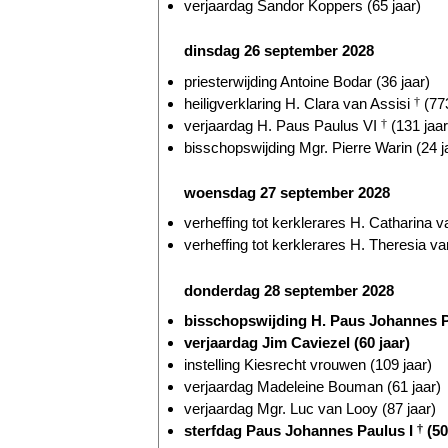
verjaardag Sandor Koppers (65 jaar)
dinsdag 26 september 2028
priesterwijding Antoine Bodar (36 jaar)
heiligverklaring H. Clara van Assisi
†
(773
verjaardag H. Paus Paulus VI
†
(131 jaar
bisschopswijding Mgr. Pierre Warin (24 j
woensdag 27 september 2028
verheffing tot kerklerares H. Catharina 
verheffing tot kerklerares H. Theresia v
donderdag 28 september 2028
bisschopswijding H. Paus Johannes P
verjaardag Jim Caviezel (60 jaar)
instelling Kiesrecht vrouwen (109 jaar)
verjaardag Madeleine Bouman (61 jaar)
verjaardag Mgr. Luc van Looy (87 jaar)
sterfdag Paus Johannes Paulus I
†
(50