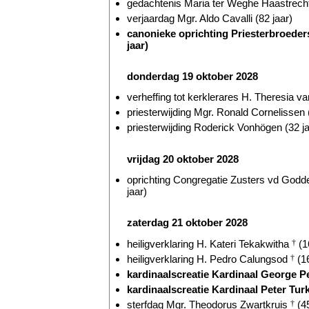
gedachtenis Maria ter Weghe Haastrecht
verjaardag Mgr. Aldo Cavalli (82 jaar)
canonieke oprichting Priesterbroeders
jaar)
donderdag 19 oktober 2028
verheffing tot kerklerares H. Theresia v
priesterwijding Mgr. Ronald Cornelissen 
priesterwijding Roderick Vonhögen (32 ja
vrijdag 20 oktober 2028
oprichting Congregatie Zusters vd Godde
jaar)
zaterdag 21 oktober 2028
heiligverklaring H. Kateri Tekakwitha
†
(1
heiligverklaring H. Pedro Calungsod
†
(16
kardinaalscreatie Kardinaal George P
kardinaalscreatie Kardinaal Peter Turk
sterfdag Mgr. Theodorus Zwartkruis
†
(45