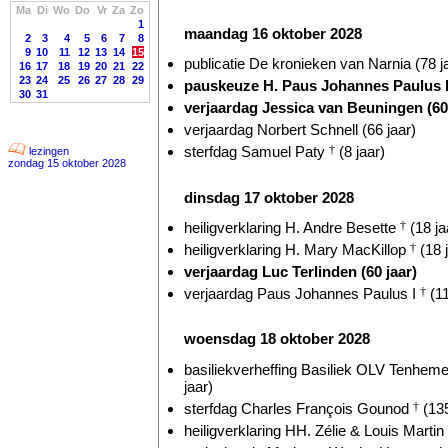
Ma
Di
Wo
Do
Vr
Za
Zo
1
maandag 16 oktober 2028
2
3
4
5
6
7
8
9
10
11
12
13
14
15
publicatie De kronieken van Narnia (78 j
16
17
18
19
20
21
22
23
24
25
26
27
28
29
pauskeuze H. Paus Johannes Paulus 
30
31
verjaardag Jessica van Beuningen (60 
verjaardag Norbert Schnell (66 jaar)
sterfdag Samuel Paty
†
(8 jaar)
lezingen
zondag 15 oktober 2028
dinsdag 17 oktober 2028
heiligverklaring H. Andre Besette
†
(18 ja
heiligverklaring H. Mary MacKillop
†
(18 
verjaardag Luc Terlinden (60 jaar)
verjaardag Paus Johannes Paulus I
†
(11
woensdag 18 oktober 2028
basiliekverheffing Basiliek OLV Tenhem
jaar)
sterfdag Charles François Gounod
†
(135
heiligverklaring HH. Zélie & Louis Martin