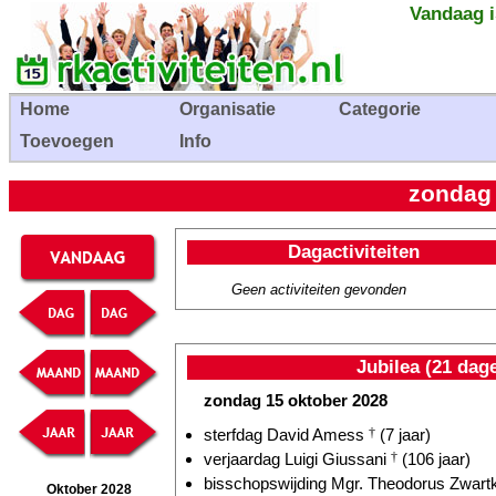
Vandaag i
Home
Organisatie
Categorie
Toevoegen
Info
zondag 
Dagactiviteiten
Geen activiteiten gevonden
Jubilea (21 dag
zondag 15 oktober 2028
sterfdag David Amess
†
(7 jaar)
verjaardag Luigi Giussani
†
(106 jaar)
bisschopswijding Mgr. Theodorus Zwart
Oktober 2028