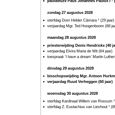
pauskeuze Paus Johannes Paulus I
†
(
zondag 27 augustus 2028
sterfdag Dom Hélder Câmara
†
(29 jaar)
verjaardag Mgr. Ted Hoogenboom (68 ja
maandag 28 augustus 2028
priesterwijding Denis Hendrickx (40 ja
verjaardag Elvira Maria de Wit (64 jaar)
toespraak 'I have a dream' Martin Luthe
dinsdag 29 augustus 2028
bisschopswijding Mgr. Antoon Hurkma
verjaardag Ruud Verheggen (60 jaar)
woensdag 30 augustus 2028
sterfdag Kardinaal Willem van Rossum
†
sterfdag Z. Eustachius van Lieshout
†
(85