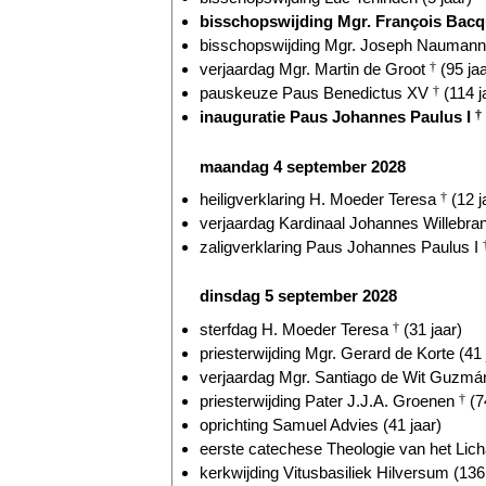
bisschopswijding Mgr. François Bac
bisschopswijding Mgr. Joseph Naumann 
verjaardag Mgr. Martin de Groot
†
(95 jaa
pauskeuze Paus Benedictus XV
†
(114 j
inauguratie Paus Johannes Paulus I
†
maandag 4 september 2028
heiligverklaring H. Moeder Teresa
†
(12 j
verjaardag Kardinaal Johannes Willebr
zaligverklaring Paus Johannes Paulus I
dinsdag 5 september 2028
sterfdag H. Moeder Teresa
†
(31 jaar)
priesterwijding Mgr. Gerard de Korte (41 
verjaardag Mgr. Santiago de Wit Guzmán
priesterwijding Pater J.J.A. Groenen
†
(7
oprichting Samuel Advies (41 jaar)
eerste catechese Theologie van het Lich
kerkwijding Vitusbasiliek Hilversum (136 