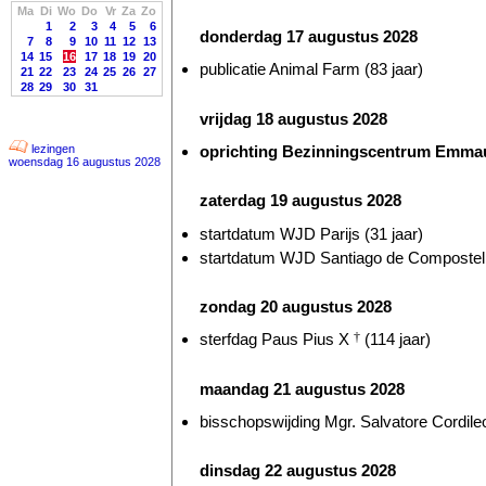
Ma
Di
Wo
Do
Vr
Za
Zo
1
2
3
4
5
6
donderdag 17 augustus 2028
7
8
9
10
11
12
13
14
15
16
17
18
19
20
publicatie Animal Farm (83 jaar)
21
22
23
24
25
26
27
28
29
30
31
vrijdag 18 augustus 2028
oprichting Bezinningscentrum Emmaus
lezingen
woensdag 16 augustus 2028
zaterdag 19 augustus 2028
startdatum WJD Parijs (31 jaar)
startdatum WJD Santiago de Compostella
zondag 20 augustus 2028
sterfdag Paus Pius X
†
(114 jaar)
maandag 21 augustus 2028
bisschopswijding Mgr. Salvatore Cordileo
dinsdag 22 augustus 2028