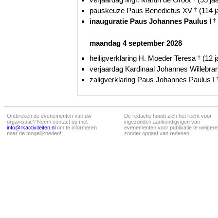
pauskeuze Paus Benedictus XV
†
(114 j
inauguratie Paus Johannes Paulus I
†
maandag 4 september 2028
heiligverklaring H. Moeder Teresa
†
(12 j
verjaardag Kardinaal Johannes Willebr
zaligverklaring Paus Johannes Paulus I
Ontbreken de evenementen van uw
De redactie houdt zich het recht voor
organisatie? Neem contact op met
ingezonden aankondigingen van
info@rkactiviteiten.nl
om te informeren
evenementen voor publicatie te weigere
naar de mogelijkheden!
zonder opgaaf van redenen.