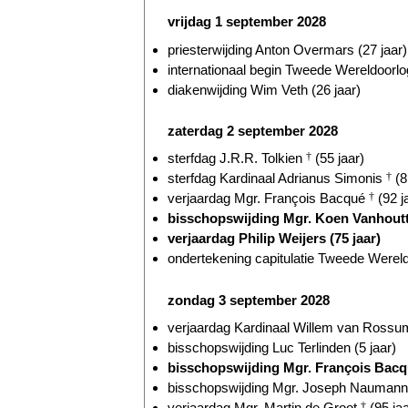
vrijdag 1 september 2028
priesterwijding Anton Overmars (27 jaar)
internationaal begin Tweede Wereldoorlog
diakenwijding Wim Veth (26 jaar)
zaterdag 2 september 2028
sterfdag J.R.R. Tolkien
†
(55 jaar)
sterfdag Kardinaal Adrianus Simonis
†
(8
verjaardag Mgr. François Bacqué
†
(92 j
bisschopswijding Mgr. Koen Vanhoutte
verjaardag Philip Weijers (75 jaar)
ondertekening capitulatie Tweede Wereld
zondag 3 september 2028
verjaardag Kardinaal Willem van Ross
bisschopswijding Luc Terlinden (5 jaar)
bisschopswijding Mgr. François Bac
bisschopswijding Mgr. Joseph Naumann 
verjaardag Mgr. Martin de Groot
†
(95 jaa