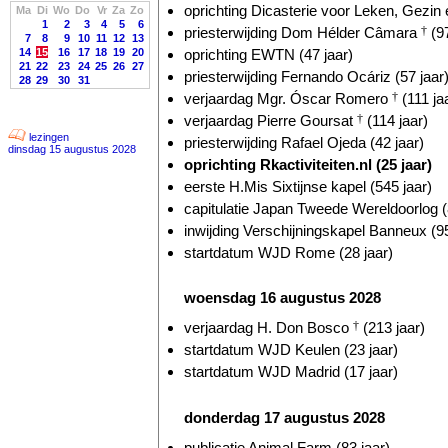
oprichting Dicasterie voor Leken, Gezin 
Ma
Di
Wo
Do
Vr
Za
Zo
1
2
3
4
5
6
priesterwijding Dom Hélder Câmara
†
(97
7
8
9
10
11
12
13
oprichting EWTN (47 jaar)
14
15
16
17
18
19
20
21
22
23
24
25
26
27
priesterwijding Fernando Ocáriz (57 jaar
28
29
30
31
verjaardag Mgr. Óscar Romero
†
(111 ja
verjaardag Pierre Goursat
†
(114 jaar)
lezingen
priesterwijding Rafael Ojeda (42 jaar)
dinsdag 15 augustus 2028
oprichting Rkactiviteiten.nl (25 jaar)
eerste H.Mis Sixtijnse kapel (545 jaar)
capitulatie Japan Tweede Wereldoorlog (
inwijding Verschijningskapel Banneux (95
startdatum WJD Rome (28 jaar)
woensdag 16 augustus 2028
verjaardag H. Don Bosco
†
(213 jaar)
startdatum WJD Keulen (23 jaar)
startdatum WJD Madrid (17 jaar)
donderdag 17 augustus 2028
publicatie Animal Farm (83 jaar)