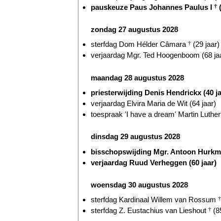
pauskeuze Paus Johannes Paulus I
†
(
zondag 27 augustus 2028
sterfdag Dom Hélder Câmara
†
(29 jaar)
verjaardag Mgr. Ted Hoogenboom (68 ja
maandag 28 augustus 2028
priesterwijding Denis Hendrickx (40 ja
verjaardag Elvira Maria de Wit (64 jaar)
toespraak 'I have a dream' Martin Luthe
dinsdag 29 augustus 2028
bisschopswijding Mgr. Antoon Hurkma
verjaardag Ruud Verheggen (60 jaar)
woensdag 30 augustus 2028
sterfdag Kardinaal Willem van Rossum
†
sterfdag Z. Eustachius van Lieshout
†
(85