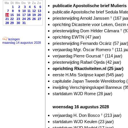
Ma
Di
Wo
Do
Vr
Za
Zo
publicatie Apostolische brief Mulieris 
1
2
3
4
5
6
7
8
9
10
11
12
13
publicatie Apostolische brief Sedula Mate
14
15
16
17
18
19
20
priesterwijding Arnold Janssen
†
(167 jaa
21
22
23
24
25
26
27
28
29
30
31
oprichting Dicasterie voor Leken, Gezin 
priesterwijding Dom Hélder Câmara
†
(97
oprichting EWTN (47 jaar)
lezingen
maandag 14 augustus 2028
priesterwijding Fernando Ocáriz (57 jaar
verjaardag Mgr. Óscar Romero
†
(111 ja
verjaardag Pierre Goursat
†
(114 jaar)
priesterwijding Rafael Ojeda (42 jaar)
oprichting Rkactiviteiten.nl (25 jaar)
eerste H.Mis Sixtijnse kapel (545 jaar)
capitulatie Japan Tweede Wereldoorlog (
inwijding Verschijningskapel Banneux (95
startdatum WJD Rome (28 jaar)
woensdag 16 augustus 2028
verjaardag H. Don Bosco
†
(213 jaar)
startdatum WJD Keulen (23 jaar)
startdatum WJD Madrid (17 jaar)