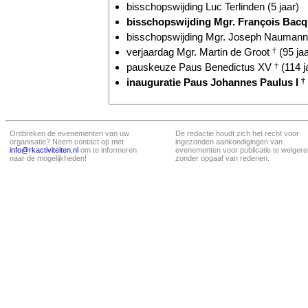
bisschopswijding Luc Terlinden (5 jaar)
bisschopswijding Mgr. François Bac
bisschopswijding Mgr. Joseph Naumann 
verjaardag Mgr. Martin de Groot
†
(95 jaa
pauskeuze Paus Benedictus XV
†
(114 j
inauguratie Paus Johannes Paulus I
†
Ontbreken de evenementen van uw
De redactie houdt zich het recht voor
organisatie? Neem contact op met
ingezonden aankondigingen van
info@rkactiviteiten.nl
om te informeren
evenementen voor publicatie te weigere
naar de mogelijkheden!
zonder opgaaf van redenen.