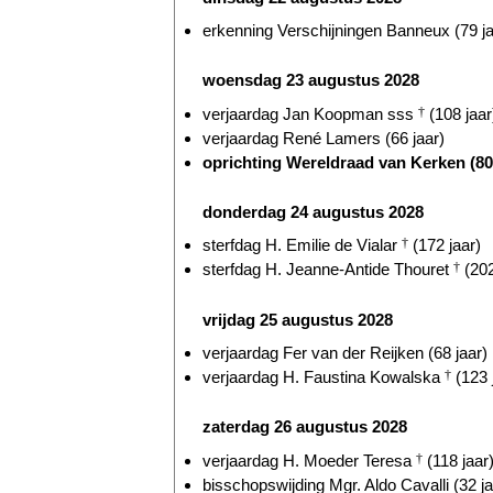
erkenning Verschijningen Banneux (79 ja
woensdag 23 augustus 2028
verjaardag Jan Koopman sss
†
(108 jaar
verjaardag René Lamers (66 jaar)
oprichting Wereldraad van Kerken (80 
donderdag 24 augustus 2028
sterfdag H. Emilie de Vialar
†
(172 jaar)
sterfdag H. Jeanne-Antide Thouret
†
(202
vrijdag 25 augustus 2028
verjaardag Fer van der Reijken (68 jaar)
verjaardag H. Faustina Kowalska
†
(123 
zaterdag 26 augustus 2028
verjaardag H. Moeder Teresa
†
(118 jaar
bisschopswijding Mgr. Aldo Cavalli (32 ja