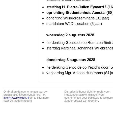
sterfdag H. Pierre-Julien Eymard
†
(16
oprichting Studentenhuis Aenstal (60 
oprichting Willibrordseminarie (31 jaar)
startdatum WJD Lissabon (5 jaar)
woensdag 2 augustus 2028
herdenking Genocide op Roma en Sinti z
sterfdag Kardinaal Johannes Willebrand
donderdag 3 augustus 2028
herdenking Genocide op Yezidi's door IS 
verjaardag Mgr. Antoon Hurkmans (84 ja
Ontbreken de evenementen van uw
De redactie houdt zich het recht voor
organisatie? Neem contact op met
ingezonden aankondigingen van
info@rkactiviteiten.nl
om te informeren
evenementen voor publicatie te weigere
naar de mogelijkheden!
zonder opgaaf van redenen.