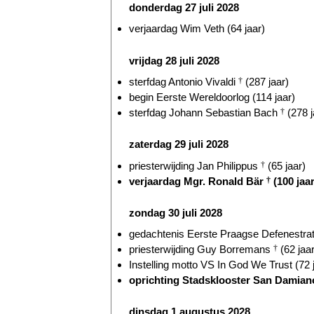
donderdag 27 juli 2028
verjaardag Wim Veth (64 jaar)
vrijdag 28 juli 2028
sterfdag Antonio Vivaldi
†
(287 jaar)
begin Eerste Wereldoorlog (114 jaar)
sterfdag Johann Sebastian Bach
†
(278 j
zaterdag 29 juli 2028
priesterwijding Jan Philippus
†
(65 jaar)
verjaardag Mgr. Ronald Bär
†
(100 jaar
zondag 30 juli 2028
gedachtenis Eerste Praagse Defenestrati
priesterwijding Guy Borremans
†
(62 jaar
Instelling motto VS In God We Trust (72 
oprichting Stadsklooster San Damian
dinsdag 1 augustus 2028