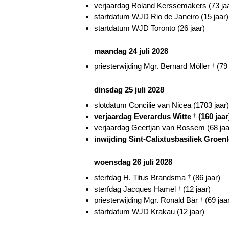
verjaardag Roland Kerssemakers (73 ja
startdatum WJD Rio de Janeiro (15 jaar)
startdatum WJD Toronto (26 jaar)
maandag 24 juli 2028
priesterwijding Mgr. Bernard Möller
†
(79 
dinsdag 25 juli 2028
slotdatum Concilie van Nicea (1703 jaar)
verjaardag Everardus Witte
†
(160 jaar
verjaardag Geertjan van Rossem (68 jaa
inwijding Sint-Calixtusbasiliek Groenl
woensdag 26 juli 2028
sterfdag H. Titus Brandsma
†
(86 jaar)
sterfdag Jacques Hamel
†
(12 jaar)
priesterwijding Mgr. Ronald Bär
†
(69 jaa
startdatum WJD Krakau (12 jaar)