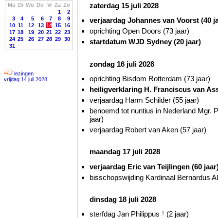
zaterdag 15 juli 2028
Ma
Di
Wo
Do
Vr
Za
Zo
1
2
3
4
5
6
7
8
9
verjaardag Johannes van Voorst (40 ja
10
11
12
13
14
15
16
oprichting Open Doors (73 jaar)
17
18
19
20
21
22
23
24
25
26
27
28
29
30
startdatum WJD Sydney (20 jaar)
31
zondag 16 juli 2028
lezingen
oprichting Bisdom Rotterdam (73 jaar)
vrijdag 14 juli 2028
heiligverklaring H. Franciscus van As
verjaardag Harm Schilder (55 jaar)
benoemd tot nuntius in Nederland Mgr. 
jaar)
verjaardag Robert van Aken (57 jaar)
maandag 17 juli 2028
verjaardag Eric van Teijlingen (60 jaar
bisschopswijding Kardinaal Bernardus Al
dinsdag 18 juli 2028
sterfdag Jan Philippus
†
(2 jaar)