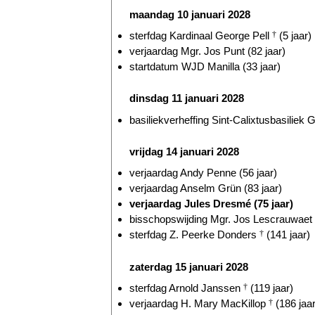
maandag 10 januari 2028
sterfdag Kardinaal George Pell
†
(5 jaar)
verjaardag Mgr. Jos Punt (82 jaar)
startdatum WJD Manilla (33 jaar)
dinsdag 11 januari 2028
basiliekverheffing Sint-Calixtusbasiliek G
vrijdag 14 januari 2028
verjaardag Andy Penne (56 jaar)
verjaardag Anselm Grün (83 jaar)
verjaardag Jules Dresmé (75 jaar)
bisschopswijding Mgr. Jos Lescrauwaet
sterfdag Z. Peerke Donders
†
(141 jaar)
zaterdag 15 januari 2028
sterfdag Arnold Janssen
†
(119 jaar)
verjaardag H. Mary MacKillop
†
(186 jaar