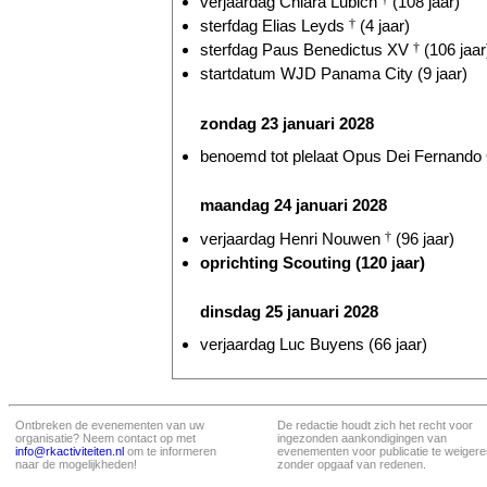
verjaardag Chiara Lubich
†
(108 jaar)
sterfdag Elias Leyds
†
(4 jaar)
sterfdag Paus Benedictus XV
†
(106 jaar
startdatum WJD Panama City (9 jaar)
zondag 23 januari 2028
benoemd tot plelaat Opus Dei Fernando O
maandag 24 januari 2028
verjaardag Henri Nouwen
†
(96 jaar)
oprichting Scouting (120 jaar)
dinsdag 25 januari 2028
verjaardag Luc Buyens (66 jaar)
Ontbreken de evenementen van uw
De redactie houdt zich het recht voor
organisatie? Neem contact op met
ingezonden aankondigingen van
info@rkactiviteiten.nl
om te informeren
evenementen voor publicatie te weigere
naar de mogelijkheden!
zonder opgaaf van redenen.