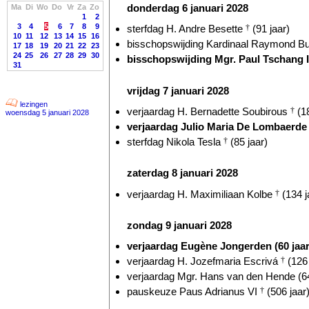
donderdag 6 januari 2028
Ma
Di
Wo
Do
Vr
Za
Zo
1
2
3
4
5
6
7
8
9
sterfdag H. Andre Besette
†
(91 jaar)
10
11
12
13
14
15
16
bisschopswijding Kardinaal Raymond Bur
17
18
19
20
21
22
23
24
25
26
27
28
29
30
bisschopswijding Mgr. Paul Tschang I
31
vrijdag 7 januari 2028
lezingen
verjaardag H. Bernadette Soubirous
†
(18
woensdag 5 januari 2028
verjaardag Julio Maria De Lombaerd
sterfdag Nikola Tesla
†
(85 jaar)
zaterdag 8 januari 2028
verjaardag H. Maximiliaan Kolbe
†
(134 j
zondag 9 januari 2028
verjaardag Eugène Jongerden (60 jaar
verjaardag H. Jozefmaria Escrivá
†
(126 
verjaardag Mgr. Hans van den Hende (64
pauskeuze Paus Adrianus VI
†
(506 jaar